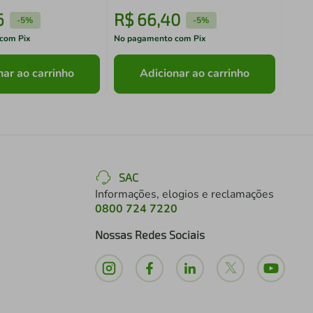
6
R$
66
,
40
R$
-
5%
-
5%
com Pix
No pagamento com Pix
No pa
nar ao carrinho
Adicionar ao carrinho
SAC
Informações, elogios e reclamações
0800 724 7220
Nossas Redes Sociais