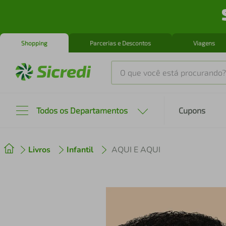
Shopping
Parcerias e Descontos
Viagens
O que você está procurando?
Produtos mais buscados
Todos os Departamentos
Cupons
tenis
1
º
Livros
Infantil
AQUI E AQUI
cafeteira
2
º
perfume
3
º
air fryer
4
º