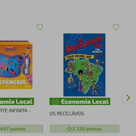
HUM
POD
VEN
TE INFINITA -
OS RECÍCLÁVEIS
.497
pontos
2.330
pontos