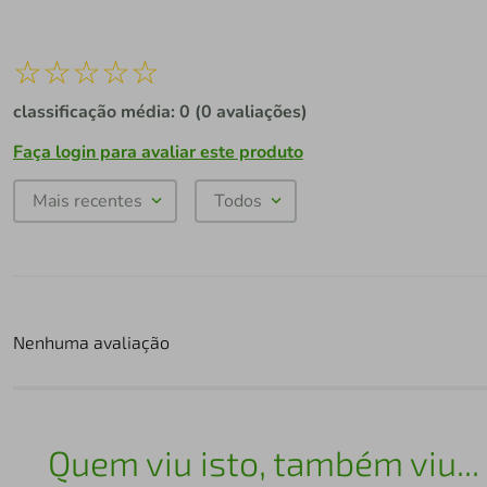
☆
☆
☆
☆
☆
classificação média: 0
(0 avaliações)
Faça login para avaliar este produto
Mais recentes
Todos
Nenhuma avaliação
Quem viu isto, também viu...