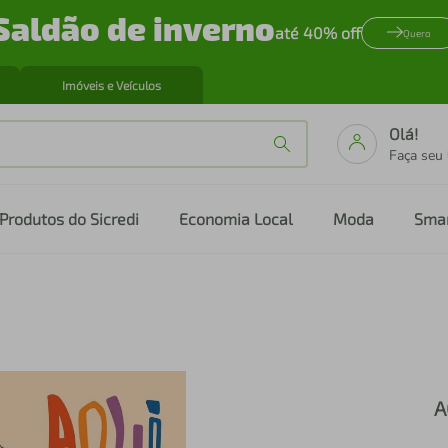
Saldão de inverno
até 40% off
Quero
Imóveis e Veículos
Olá!
Faça seu
Produtos do Sicredi
Economia Local
Moda
Sma
A