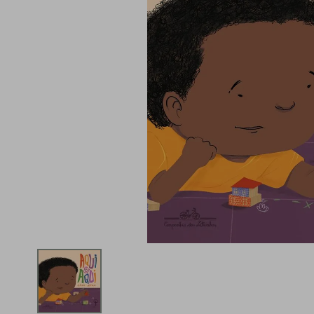
iphone
5
º