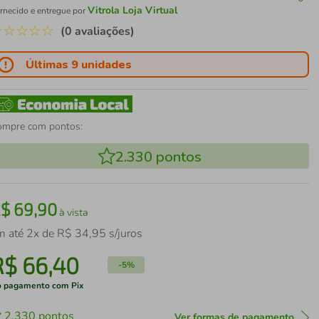
Vitrola Loja Virtual
rnecido e entregue por
☆
☆
☆
☆
☆
(0 avaliações)
Últimas 9 unidades
ompre com pontos:
2.330
pontos
R$
69
,
90
à vista
m até
2
x de
R$
34
,
95
s/juros
R$
66
,
40
-
5%
 pagamento com Pix
2.330
pontos
Ver formas de pagamento