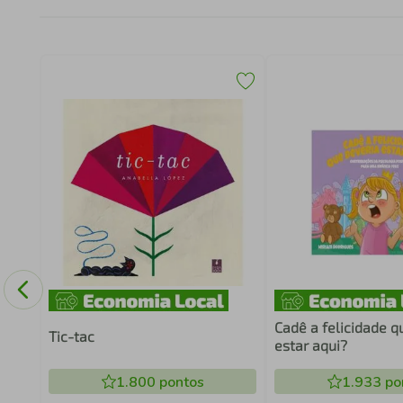
SO
Cadê a felicidade q
Tic-tac
estar aqui?
1.800
pontos
1.933
po