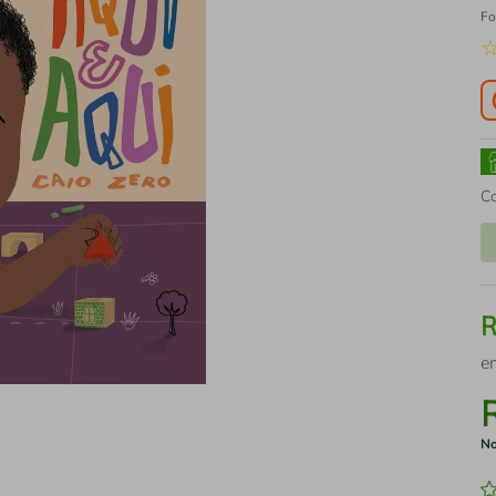
Fo
C
e
No