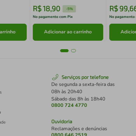
R$
18
,
90
R$
99
,
6
-
5%
No pagamento com Pix
No pagamento 
arrinho
Adicionar ao carrinho
Adicio
Serviços por telefone
De segunda a sexta-feira das
08h às 20h40
s
Sábado das 8h às 18h40
0800 724 4770
a
Ouvidoria
dade
Reclamações e denúncias
0800 646 2519