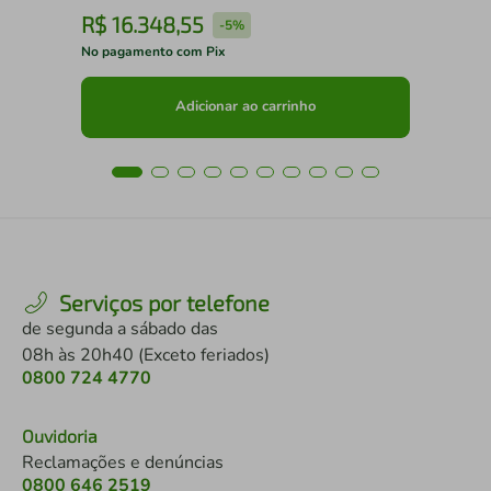
R$
16
.
348
,
55
R
-
5%
No pagamento com Pix
No 
Adicionar ao carrinho
Serviços por telefone
de segunda a sábado das
08h às 20h40 (Exceto feriados)
0800 724 4770
Ouvidoria
Reclamações e denúncias
0800 646 2519