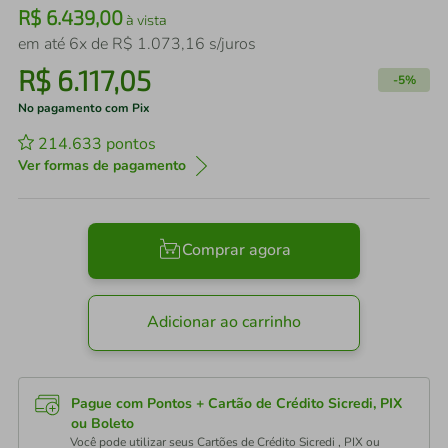
R$
6
.
439
,
00
à vista
em até
6
x de
R$
1
.
073
,
16
s/juros
R$
6
.
117
,
05
-
5%
No pagamento com Pix
214.633
pontos
Ver formas de pagamento
Comprar agora
Adicionar ao carrinho
Pague com Pontos + Cartão de Crédito Sicredi, PIX
ou Boleto
Você pode utilizar seus Cartões de Crédito Sicredi , PIX ou