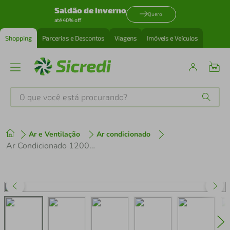
Saldão de inverno
Quero
até 40% off
Shopping
Parcerias e Descontos
Viagens
Imóveis e Veículos
O que você está procurando?
Produtos mais buscados
Ar e Ventilação
Ar condicionado
tenis
1
º
Ar Condicionado 12000 Btus Split Cassete 1 Via Inverter Carrier Quente e Frio 40kvqof12c5 220v
cafeteira
2
º
perfume
3
º