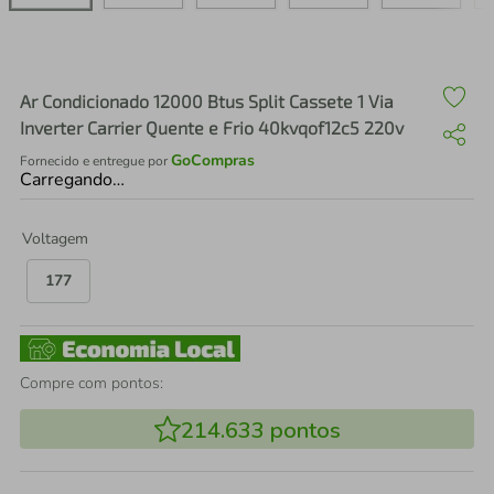
air fryer
4
º
iphone
5
º
Ar Condicionado 12000 Btus Split Cassete 1 Via
Inverter Carrier Quente e Frio 40kvqof12c5 220v
GoCompras
Fornecido e entregue por
Carregando…
Voltagem
177
Compre com pontos:
214.633
pontos