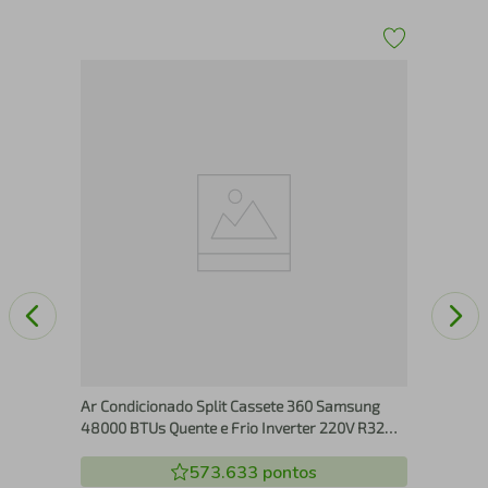
t
Ar 
F)
Fi 
(3
Ar Condicionado Split Cassete 360 Samsung
48000 BTUs Quente e Frio Inverter 220V R32
(AC048DXADKG/AZ)
573.633
pontos