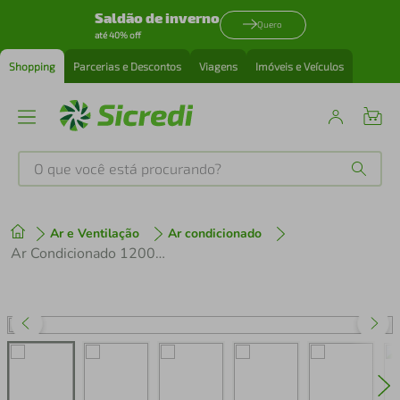
Saldão de inverno
Quero
até 40% off
Shopping
Parcerias e Descontos
Viagens
Imóveis e Veículos
O que você está procurando?
Produtos mais buscados
Ar e Ventilação
Ar condicionado
tenis
1
º
Ar Condicionado 12000 Btus Split Hi Wall Inverter Midea Frio Ai Airvolution R-32 220v
cafeteira
2
º
perfume
3
º