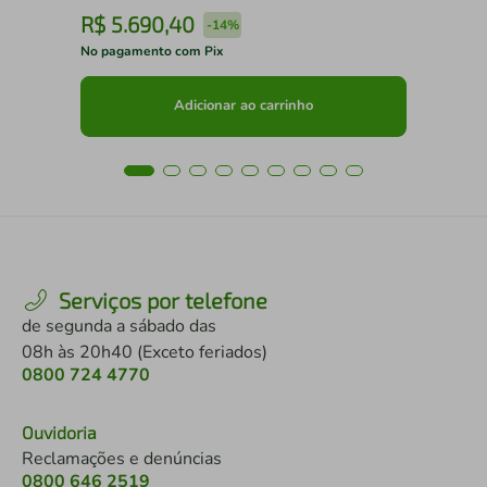
R$
5
.
690
,
40
R
-
14%
No pagamento com Pix
No 
Adicionar ao carrinho
Serviços por telefone
de segunda a sábado das
08h às 20h40 (Exceto feriados)
0800 724 4770
Ouvidoria
Reclamações e denúncias
0800 646 2519