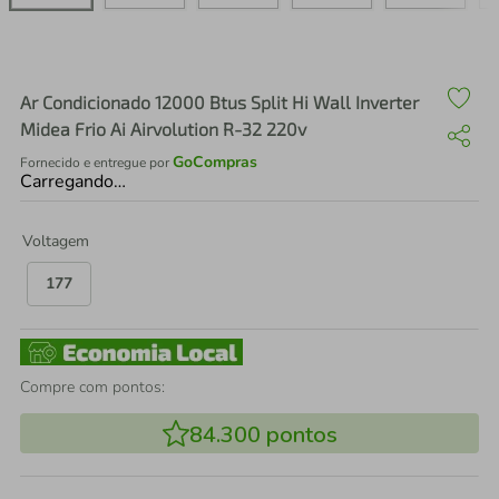
air fryer
4
º
iphone
5
º
Ar Condicionado 12000 Btus Split Hi Wall Inverter
Midea Frio Ai Airvolution R-32 220v
GoCompras
Fornecido e entregue por
Carregando…
Voltagem
177
Compre com pontos:
84.300
pontos