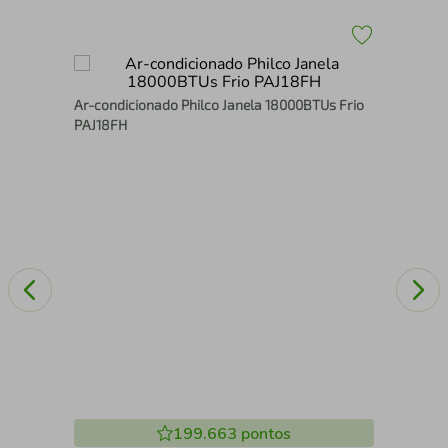
t
Ar 
Ar-condicionado Philco Janela 18000BTUs Frio
Que
PAJ18FH
ZV
199.663
pontos