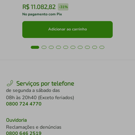
R$
11
.
082
,
82
R
-
31%
No pagamento com Pix
No 
Adicionar ao carrinho
Serviços por telefone
de segunda a sábado das
08h às 20h40 (Exceto feriados)
0800 724 4770
Ouvidoria
Reclamações e denúncias
0800 646 2519