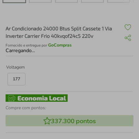
air fryer
4
º
iphone
5
º
Ar Condicionado 24000 Btus Split Cassete 1 Via
Inverter Carrier Frio 40kvqof24c5 220v
GoCompras
Fornecido e entregue por
Carregando…
Voltagem
177
Compre com pontos:
337.300
pontos