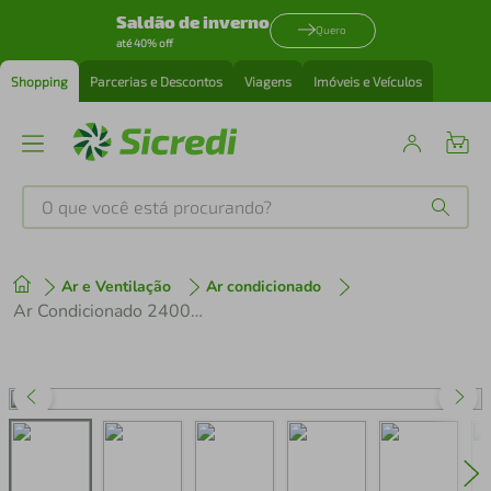
Saldão de inverno
Quero
até 40% off
Shopping
Parcerias e Descontos
Viagens
Imóveis e Veículos
O que você está procurando?
Produtos mais buscados
Ar e Ventilação
Ar condicionado
tenis
1
º
Ar Condicionado 24000 Btus Split Cassete 1 Via Inverter Carrier Frio 40kvqof24c5 220v
cafeteira
2
º
perfume
3
º