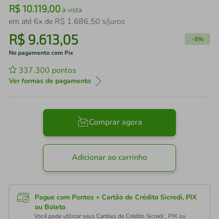
R$
10
.
119
,
00
à vista
em até
6
x de
R$
1
.
686
,
50
s/juros
R$
9
.
613
,
05
-
5%
No pagamento com Pix
337.300
pontos
Ver formas de pagamento
Comprar agora
Adicionar ao carrinho
Pague com Pontos + Cartão de Crédito Sicredi, PIX
ou Boleto
Você pode utilizar seus Cartões de Crédito Sicredi , PIX ou