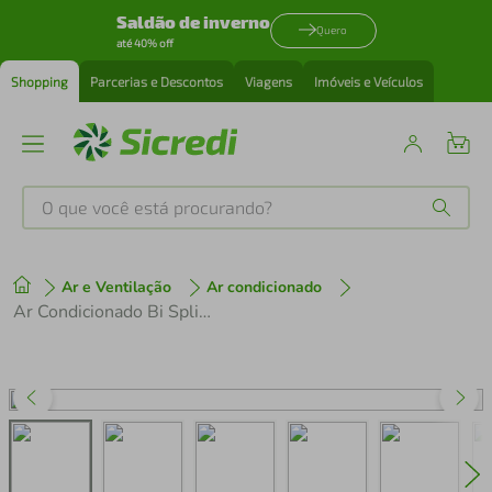
Saldão de inverno
Quero
até 40% off
Shopping
Parcerias e Descontos
Viagens
Imóveis e Veículos
O que você está procurando?
Produtos mais buscados
Ar e Ventilação
Ar condicionado
tenis
1
º
Ar Condicionado Bi Split Midea 27000 BTUs (HW 12K+18K) Quente e Frio Inverter 220V R410A (38MBMTA27M5)
cafeteira
2
º
perfume
3
º