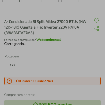
air fryer
4
º
iphone
5
º
Ar Condicionado Bi Split Midea 27000 BTUs (HW
12K+18K) Quente e Frio Inverter 220V R410A
(38MBMTA27M5)
Webcontinental
Fornecido e entregue por
Carregando…
Voltagem
177
Últimas 10 unidades
Compre com pontos:
398.500
pontos