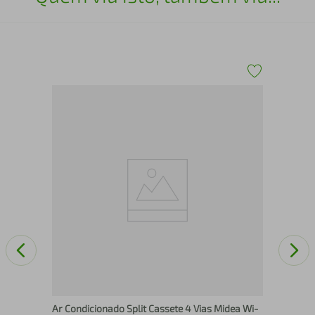
00
Ar-
Inv
Ar Condicionado Split Cassete 4 Vias Midea Wi-