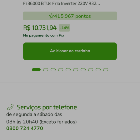
Fi 36000 BTUs Frio Inverter 220V R32
(38CCVF36515MM)
415.967
pontos
R$
10
.
731
,
94
R
-
14%
No pagamento com Pix
No 
Adicionar ao carrinho
Serviços por telefone
de segunda a sábado das
08h às 20h40 (Exceto feriados)
0800 724 4770