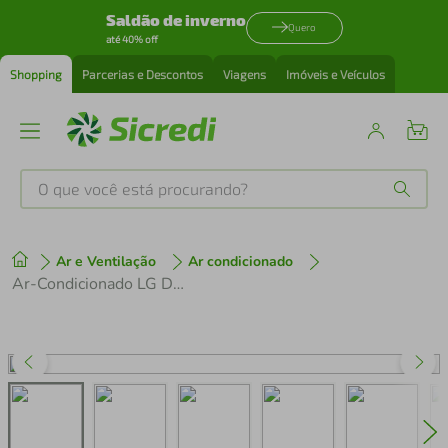
Saldão de inverno
Quero
até 40% off
Shopping
Parcerias e Descontos
Viagens
Imóveis e Veículos
O que você está procurando?
Produtos mais buscados
Ar e Ventilação
Ar condicionado
tenis
1
º
Ar-Condicionado LG DUAL Inverter Compact +AI 12.000 BTU Frio 220V S3-Q12JAQAL
cafeteira
2
º
perfume
3
º