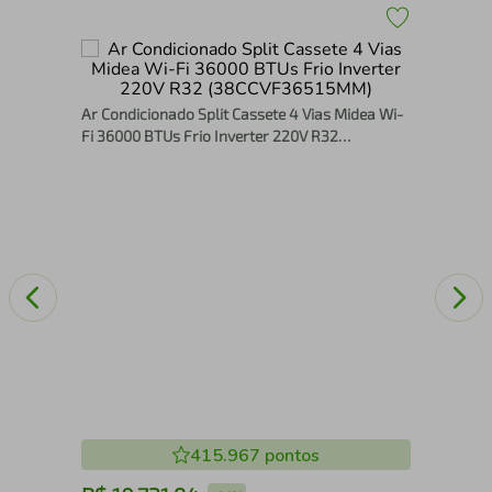
e
Ar-
V
Ful
Ar Condicionado Split Cassete 4 Vias Midea Wi-
Fi 36000 BTUs Frio Inverter 220V R32
(38CCVF36515MM)
415.967
pontos