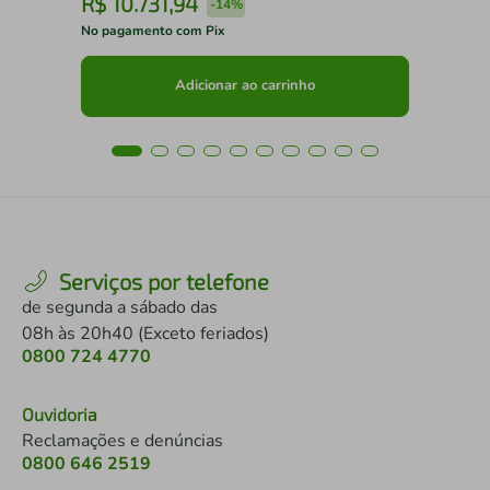
R$
10
.
731
,
94
R
-
14%
No pagamento com Pix
No 
Adicionar ao carrinho
Serviços por telefone
de segunda a sábado das
08h às 20h40 (Exceto feriados)
0800 724 4770
Ouvidoria
Reclamações e denúncias
0800 646 2519