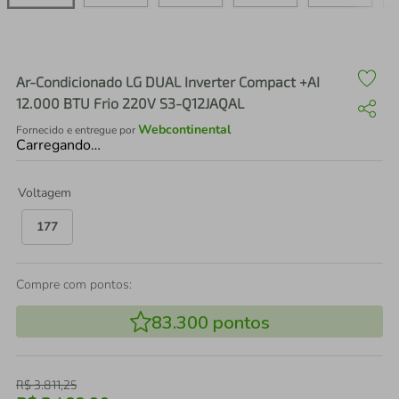
air fryer
4
º
iphone
5
º
Ar-Condicionado LG DUAL Inverter Compact +AI
12.000 BTU Frio 220V S3-Q12JAQAL
Webcontinental
Fornecido e entregue por
Carregando…
Voltagem
177
Compre com pontos:
83.300
pontos
R$
3
.
811
,
25