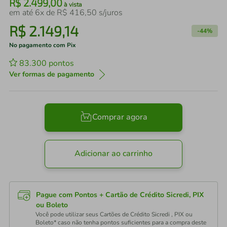
R$
2
.
499
,
00
à vista
em até
6
x de
R$
416
,
50
s/juros
R$
2
.
149
,
14
-
44%
No pagamento com Pix
83.300
pontos
Ver formas de pagamento
Comprar agora
Adicionar ao carrinho
Pague com Pontos + Cartão de Crédito Sicredi, PIX
ou Boleto
Você pode utilizar seus Cartões de Crédito Sicredi , PIX ou
Boleto* caso não tenha pontos suficientes para a compra deste