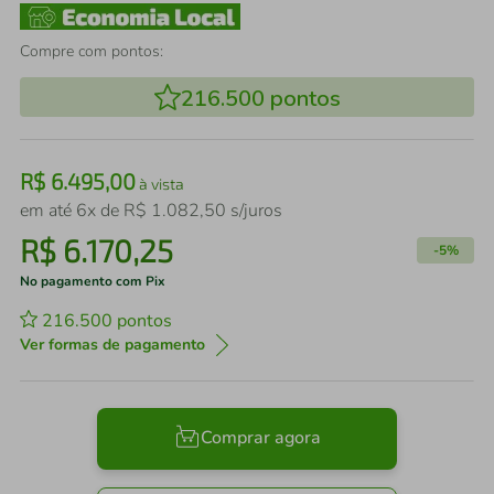
Compre com pontos:
216.500
pontos
R$
6
.
495
,
00
à vista
em até
6
x de
R$
1
.
082
,
50
s/juros
R$
6
.
170
,
25
-
5%
No pagamento com Pix
216.500
pontos
Ver formas de pagamento
Comprar agora