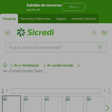
Saldão de inverno
Quero
até 40% off
Shopping
Parcerias e Descontos
Viagens
Imóveis e Veículos
O que você está procurando?
Produtos mais buscados
Ar e Ventilação
Ar condicionado
tenis
1
º
Ar-Condicionado Split Hi Wall Inverter Eco 30.000 BTUs Quente/Frio PAC30QC - Philco
cafeteira
2
º
perfume
3
º