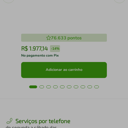
76.633
pontos
R$
1
.
977
,
14
R
-
14%
No pagamento com Pix
No 
Adicionar ao carrinho
Serviços por telefone
de segunda a sábado das