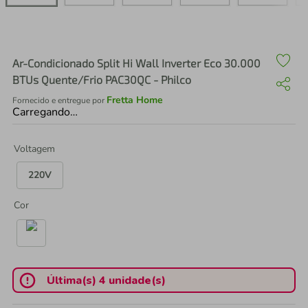
air fryer
4
º
iphone
5
º
Ar-Condicionado Split Hi Wall Inverter Eco 30.000
BTUs Quente/Frio PAC30QC - Philco
Fretta Home
Fornecido e entregue por
Carregando…
Voltagem
220V
Cor
Última(s) 4 unidade(s)