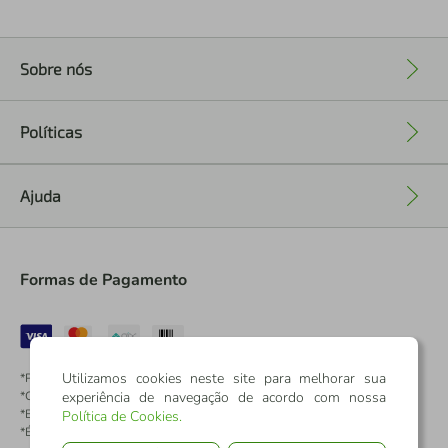
Sobre nós
+
Políticas
+
Ajuda
+
Formas de Pagamento
Utilizamos cookies neste site para melhorar sua
*Pontos dos Cartões Sicredi
*Cartões Sicredi
experiência de navegação de acordo com nossa
*Boleto exclusivo para associados PJ
Política de Cookies
.
*É vedada a cobrança de preço superior, valor ou encargo adicional para