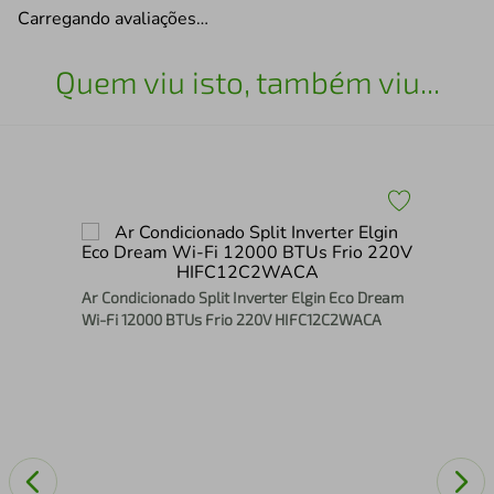
Carregando avaliações…
Quem viu isto, também viu...
000
Con
Con
Ar Condicionado Split Inverter Elgin Eco Dream
Wi-Fi 12000 BTUs Frio 220V HIFC12C2WACA