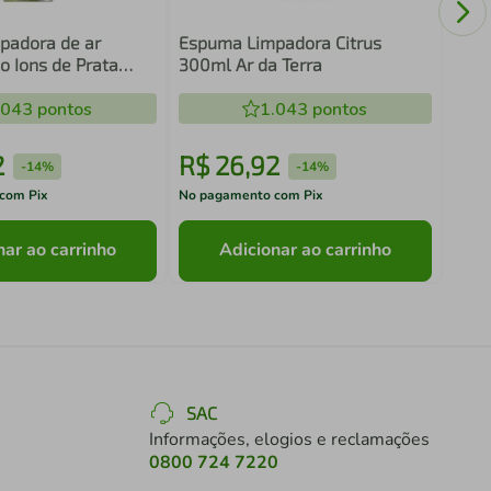
padora de ar
Espuma Limpadora Citrus
o Ions de Prata
300ml Ar da Terra
 Terra
.043
pontos
1.043
pontos
2
R$
26
,
92
R$
-
14%
-
14%
com Pix
No pagamento com Pix
No pa
nar ao carrinho
Adicionar ao carrinho
SAC
Informações, elogios e reclamações
0800 724 7220