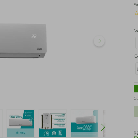
Fo
V
C
C
R