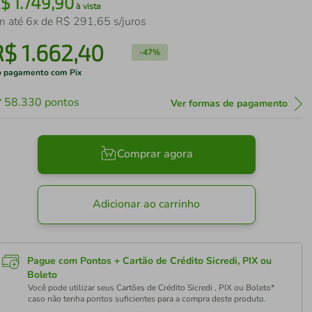
R$
1
.
749
,
90
à vista
m até
6
x de
R$
291
,
65
s/juros
R$
1
.
662
,
40
-
47%
 pagamento com Pix
58.330
pontos
Ver formas de pagamento
Comprar agora
Adicionar ao carrinho
Pague com Pontos + Cartão de Crédito Sicredi, PIX ou
Boleto
Você pode utilizar seus Cartões de Crédito Sicredi , PIX ou Boleto*
caso não tenha pontos suficientes para a compra deste produto.