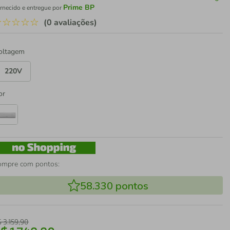
Prime BP
rnecido e entregue por
☆
☆
☆
☆
☆
(0 avaliações)
oltagem
220V
or
ompre com pontos:
58.330
pontos
$
3
.
159
,
90