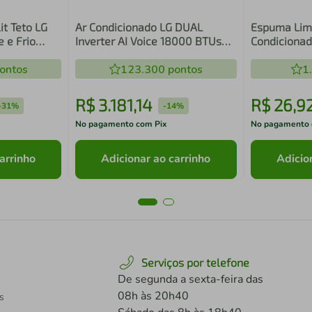
it Teto LG
Ar Condicionado LG DUAL
Espuma Lim
 e Frio
Inverter AI Voice 18000 BTUs
Condicionad
Frio 220V S3-Q18KL31C
300ml Ar da
NWZBR1)
ontos
123.300
pontos
1
R$
3
.
181
,
14
R$
26
,
9
-
31%
-
14%
No pagamento com Pix
No pagamento 
arrinho
Adicionar ao carrinho
Adicio
Serviços por telefone
De segunda a sexta-feira das
08h às 20h40
s