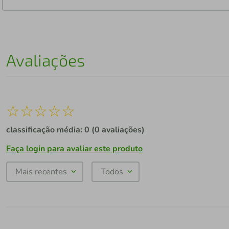
Avaliações
☆
☆
☆
☆
☆
classificação média: 0
(0 avaliações)
Faça login para avaliar este produto
Mais recentes
Todos