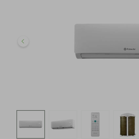
iphone
5
º