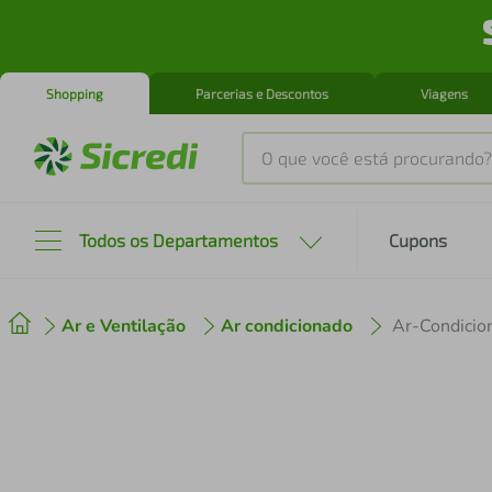
Shopping
Parcerias e Descontos
Viagens
O que você está procurando?
Produtos mais buscados
Todos os Departamentos
Cupons
tenis
1
º
Ar e Ventilação
Ar condicionado
cafeteira
2
º
perfume
3
º
air fryer
4
º