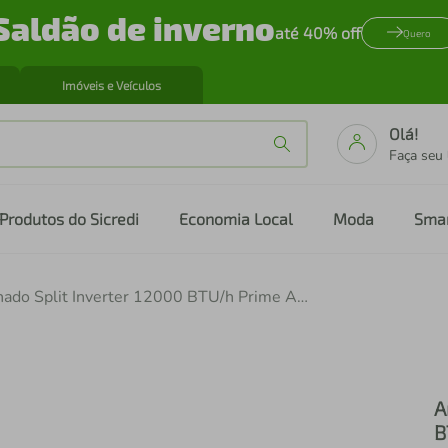
Saldão de inverno
até 40% off
Quero
Imóveis e Veículos
Olá!
Faça seu
Produtos do Sicredi
Economia Local
Moda
Sma
Ar-Condicionado Split Inverter 12000 BTU/h Prime Air Frio 12FC
A
B