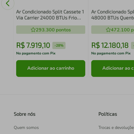
Ar Condicionado Split Cassete 1
Ar Condicionado Spl
Via Carrier 24000 BTUs Frio
48000 BTUs Quente
Inverter 220V R32
Inverter 220V R32
38TVCF24515MC
293.300
pontos
(ZVUW48GM2AA.A
472.100
p
R$
7
.
919
,
10
R$
12
.
180
,
18
-
28%
No pagamento com Pix
No pagamento com Pix
Adicionar ao carrinho
Adicionar ao c
Sobre nós
Políticas
Quem somos
Trocas e devoluçõe