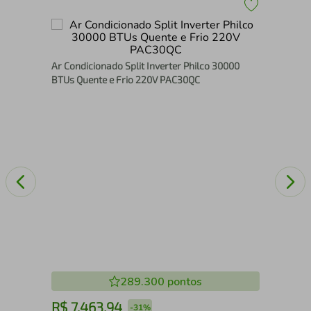
Ar 
240
Ar Condicionado Split Inverter Philco 30000
38
BTUs Quente e Frio 220V PAC30QC
289.300
pontos
R$
7
.
463
,
94
R
-
31%