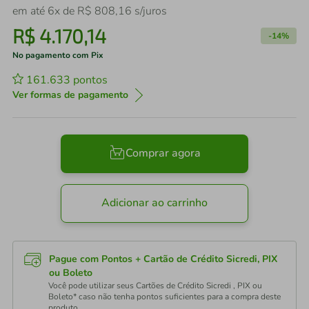
em até
6
x de
R$
808
,
16
s/juros
R$
4
.
170
,
14
-
14%
No pagamento com Pix
161.633
pontos
Ver formas de pagamento
Comprar agora
Adicionar ao carrinho
Pague com Pontos + Cartão de Crédito Sicredi, PIX
ou Boleto
Você pode utilizar seus Cartões de Crédito Sicredi , PIX ou
Boleto* caso não tenha pontos suficientes para a compra deste
produto.