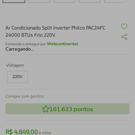
air fryer
4
º
iphone
5
º
Ar Condicionado Split Inverter Philco PAC24FC
24000 BTUs Frio 220V
Webcontinental
Fornecido e entregue por
Carregando…
Voltagem
220V
Compre com pontos:
161.633
pontos
R$
4
.
849
,
00
à vista