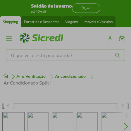
Saldão de inverno
Quero
até 40% off
Shopping
Parcerias e Descontos
Viagens
Imóveis e Veículos
O que você está procurando?
Produtos mais buscados
Ar e Ventilação
Ar condicionado
tenis
1
º
Ar Condicionado Split Inverter Philco PAC24FC 24000 BTUs Frio 220V
cafeteira
2
º
perfume
3
º