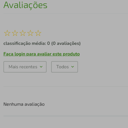
Avaliações
☆
☆
☆
☆
☆
classificação média: 0
(0 avaliações)
Faça login para avaliar este produto
Mais recentes
Todos
Nenhuma avaliação