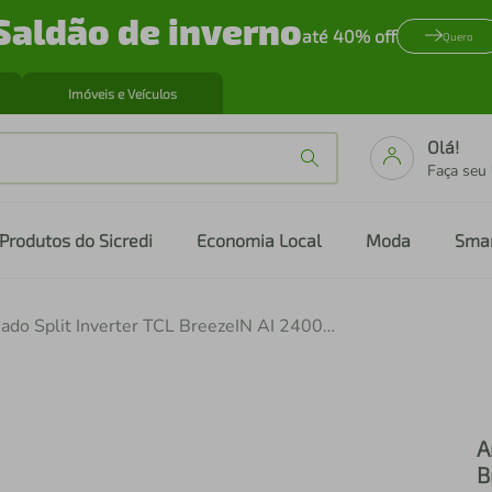
Saldão de inverno
até 40% off
Quero
Imóveis e Veículos
Olá!
Faça seu
Produtos do Sicredi
Economia Local
Moda
Sma
Ar Condicionado Split Inverter TCL BreezeIN AI 24000 BTUs Quente e Frio 220V TAC-24CHTG3-INV
A
B