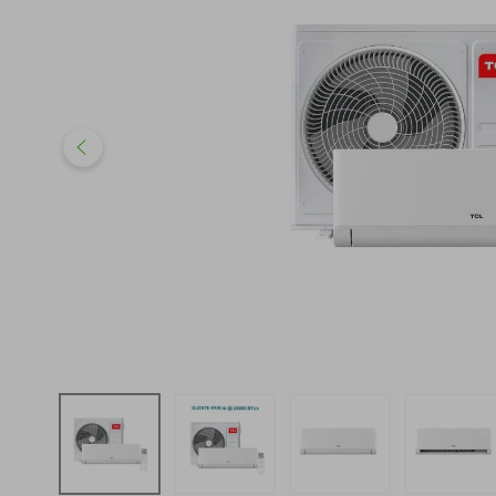
iphone
5
º