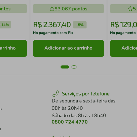
ntos
83.067
pontos
5
R$
2
.
367
,
40
R$
129
,
0
-
14%
-
5%
No pagamento com Pix
No pagamento 
arrinho
Adicionar ao carrinho
Adicio
Serviços por telefone
De segunda a sexta-feira das
08h às 20h40
s
Sábado das 8h às 18h40
0800 724 4770
a