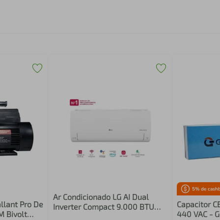
5
% de cash
Ar Condicionado LG AI Dual
llant Pro De
Capacitor C
Inverter Compact 9.000 BTU
M Bivolt
440 VAC - 
Frio 220V