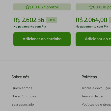
(GBV15201A-PTBIV)
100.867
pontos
80.000
po
R$
2
.
602
,
36
R$
2
.
064
,
00
-
31%
No pagamento com Pix
No pagamento com Pix
Adicionar ao carrinho
Adicionar ao c
Sobre nós
Políticas
Quem somos
Trocas e devoluçõe
Nosso Shopping
Termos de uso
Seja associado
Políticas de entreg