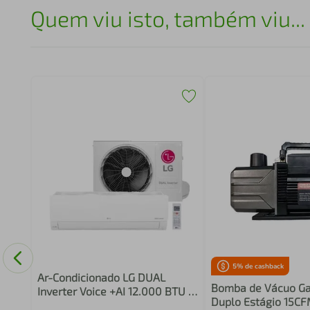
Quem viu isto, também viu...
 Eco
s
5
% de cashback
Ar-Condicionado LG DUAL
Bomba de Vácuo Ga
Inverter Voice +AI 12.000 BTU
Duplo Estágio 15CF
Frio 220V - S3-Q12JA31K