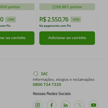
38EZVQA12M5
.000
pontos
98.867
pontos
0
R$
2
.
550
,
76
R$
-
14%
-
31%
com Pix
No pagamento com Pix
No pa
nar ao carrinho
Adicionar ao carrinho
SAC
Informações, elogios e reclamações
0800 724 7220
Nossas Redes Sociais