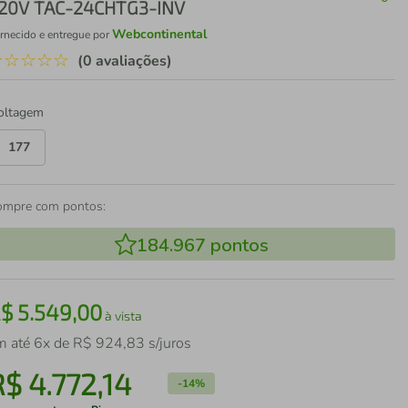
20V TAC-24CHTG3-INV
Webcontinental
rnecido e entregue por
☆
☆
☆
☆
☆
(0 avaliações)
oltagem
177
ompre com pontos:
184.967
pontos
R$
5
.
549
,
00
à vista
m até
6
x de
R$
924
,
83
s/juros
R$
4
.
772
,
14
-
14%