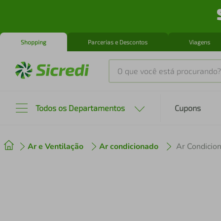
Shopping
Parcerias e Descontos
Viagens
O que você está procurando?
Produtos mais buscados
Todos os Departamentos
Cupons
tenis
1
º
Ar e Ventilação
Ar condicionado
cafeteira
2
º
perfume
3
º
air fryer
4
º