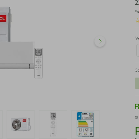
2
Fo
V
C
e