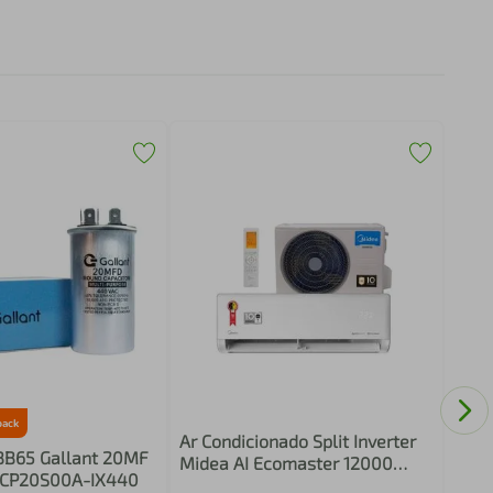
Ar C
Phil
Quen
PAC
back
Ar Condicionado Split Inverter
BB65 Gallant 20MF
Midea AI Ecomaster 12000
GCP20S00A-IX440
BTUs Quente e Frio 220V