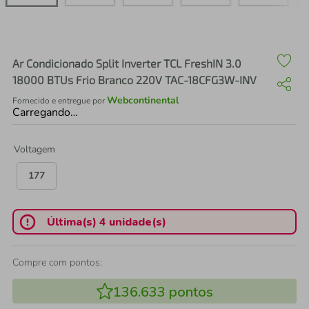
air fryer
4
º
iphone
5
º
Ar Condicionado Split Inverter TCL FreshIN 3.0
18000 BTUs Frio Branco 220V TAC-18CFG3W-INV
Webcontinental
Fornecido e entregue por
Carregando…
Voltagem
177
Última(s) 4 unidade(s)
Compre com pontos:
136.633
pontos