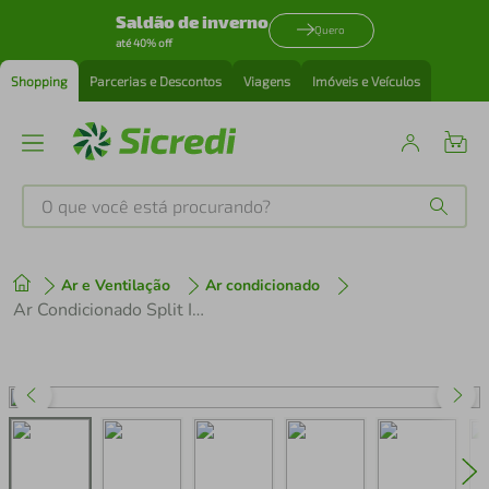
Saldão de inverno
Quero
até 40% off
Shopping
Parcerias e Descontos
Viagens
Imóveis e Veículos
O que você está procurando?
Produtos mais buscados
Ar e Ventilação
Ar condicionado
tenis
1
º
Ar Condicionado Split Inverter TCL FreshIN 3.0 18000 BTUs Frio Branco 220V TAC-18CFG3W-INV
cafeteira
2
º
perfume
3
º