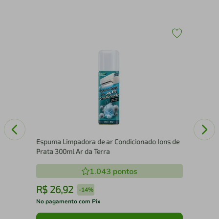
Esp
Espuma Limpadora de ar Condicionado Ions de
Prata 300ml Ar da Terra
1.043
pontos
R$
26
,
92
R
-
14%
No pagamento com Pix
No 