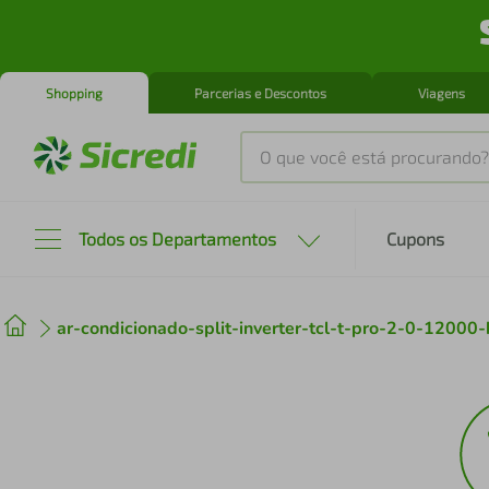
Shopping
Parcerias e Descontos
Viagens
O que você está procurando?
Produtos mais buscados
Todos os Departamentos
Cupons
tenis
1
º
ar-condicionado-split-inverter-tcl-t-pro-2-0-1200
cafeteira
2
º
perfume
3
º
air fryer
4
º