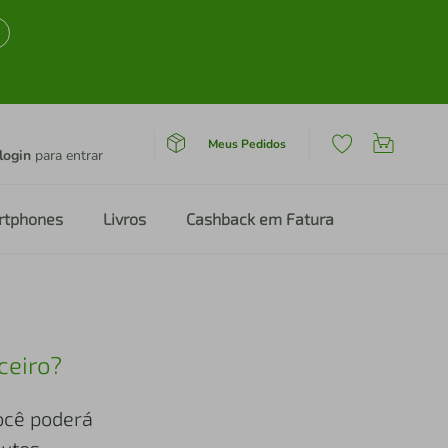
Meus Pedidos
login
para entrar
rtphones
Livros
Cashback em Fatura
ceiro?
você poderá