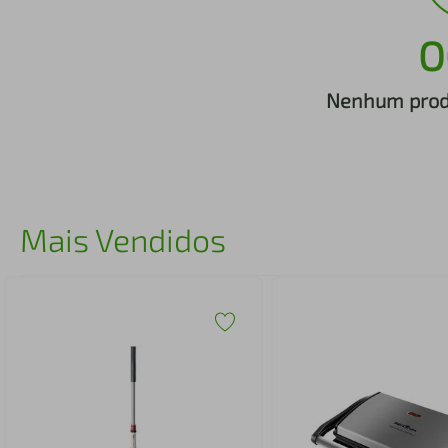
iphone
5
º
O
Nenhum produ
Mais Vendidos