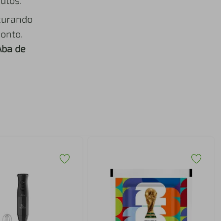
utos.
curando
onto.
Aba de