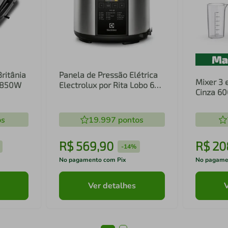
Britânia
Panela de Pressão Elétrica
Mixer 3 
1 850W
Electrolux por Rita Lobo 6L
Cinza 6
Preta Experience Digital
Inox e T
(PCC20)
(EIB20)
os
19.997
pontos
R$
569
,
90
R$
20
-
14%
No pagamento com Pix
No pagame
Ver detalhes