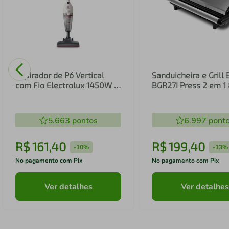
Aspirador de Pó Vertical
Sanduicheira e Grill 
com Fio Electrolux 1450W 2
BGR27I Press 2 em 
em 1 Filtro HEPA Branco
(STK14B)
5.663
pontos
6.997
pont
R$
161
,
40
R$
199
,
40
-
10%
-
13%
No pagamento com Pix
No pagamento com Pix
Ver detalhes
Ver detalhes