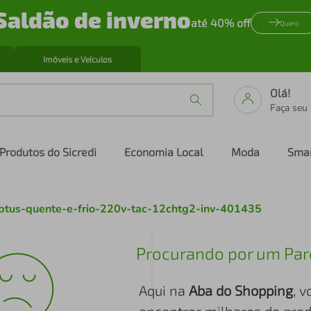
Saldão de inverno
até 40% off
Quero
Imóveis e Veículos
Olá!
Faça seu
Produtos do Sicredi
Economia Local
Moda
Sma
0-btus-quente-e-frio-220v-tac-12chtg2-inv-401435
Procurando por um Par
Aqui na
Aba do Shopping
, 