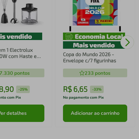
em 1 Electrolux
Copa do Mundo 2026 -
00W com Haste em
Envelope c/7 figurinhas
ecnologia TruFlow
7.330
pontos
233
pontos
8
,
90
R$
6
,
65
-
25%
-
33%
nto com Pix
No pagamento com Pix
Ver detalhes
Adicionar ao carrinho