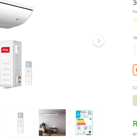
3
Fo
V
C
e