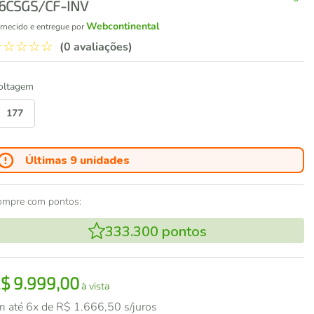
6CSGS/CF-INV
Webcontinental
rnecido e entregue por
☆
☆
☆
☆
☆
(0 avaliações)
oltagem
177
Últimas 9 unidades
ompre com pontos:
333.300
pontos
R$
9
.
999
,
00
à vista
m até
6
x de
R$
1
.
666
,
50
s/juros