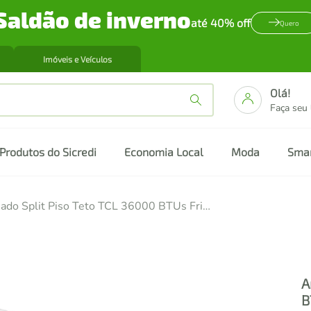
Saldão de inverno
até 40% off
Quero
Imóveis e Veículos
Olá!
Faça seu
Produtos do Sicredi
Economia Local
Moda
Sma
Ar Condicionado Split Piso Teto TCL 36000 BTUs Frio Inverter 220V R32 TAC-36CSGS/CF-INV
A
B