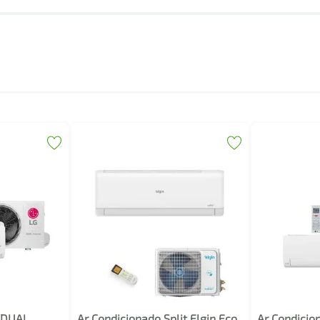
G DUAL
Ar Condicionado Split Elgin Eco
Ar Condicio