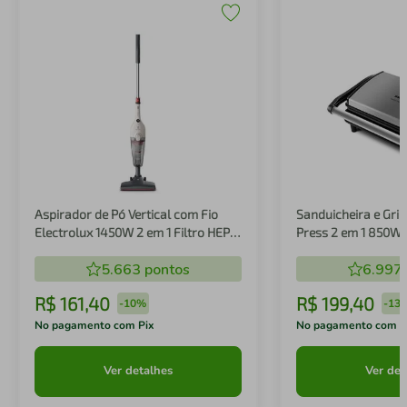
Aspirador de Pó Vertical com Fio
Sanduicheira e Gril
Electrolux 1450W 2 em 1 Filtro HEPA
Press 2 em 1 850W
Branco (STK14B)
5.663
pontos
6.997
R$
161
,
40
R$
199
,
40
-
10%
-
13
No pagamento com Pix
No pagamento com P
Ver detalhes
Ver det