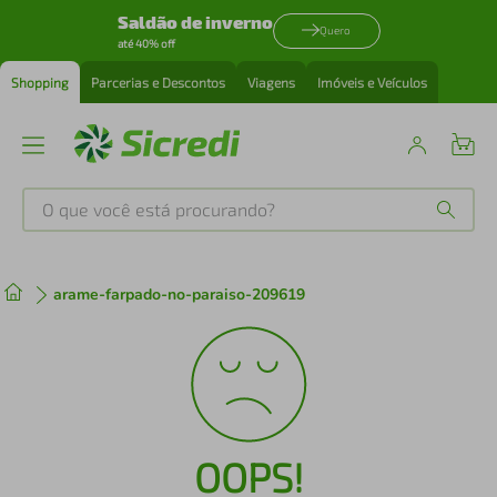
Saldão de inverno
Quero
até 40% off
Shopping
Parcerias e Descontos
Viagens
Imóveis e Veículos
O que você está procurando?
Produtos mais buscados
arame-farpado-no-paraiso-209619
tenis
1
º
cafeteira
2
º
perfume
3
º
OOPS!