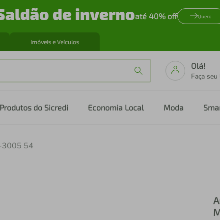
Saldão de inverno
até 40% off
Quero
Imóveis e Veículos
Olá!
Faça seu
Produtos do Sicredi
Economia Local
Moda
Sma
U-3005 54
A
M