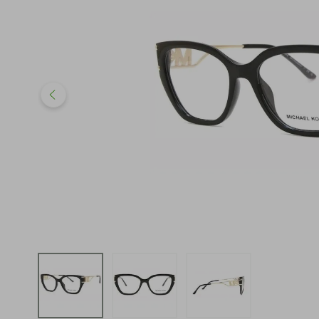
iphone
5
º