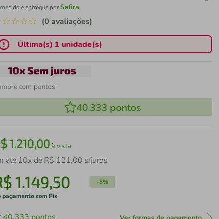
Safira
rnecido e entregue por
☆
☆
☆
☆
☆
(0 avaliações)
Última(s) 1 unidade(s)
ompre com pontos:
40.333
pontos
R$
1
.
210
,
00
à vista
m até
10
x de
R$
121
,
00
s/juros
R$
1
.
149
,
50
-
5%
 pagamento com Pix
40.333
pontos
Ver formas de pagamento