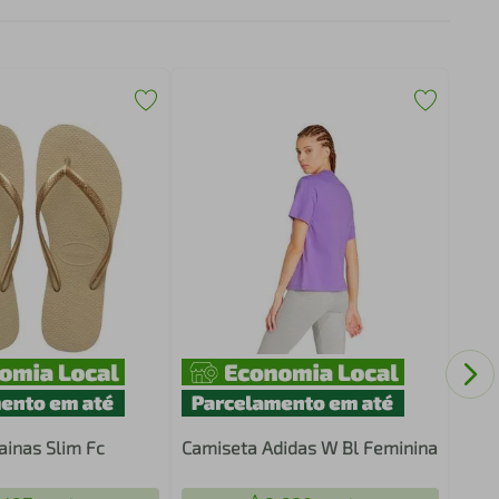
Legg
Femi
ainas Slim Fc
Camiseta Adidas W Bl Feminina