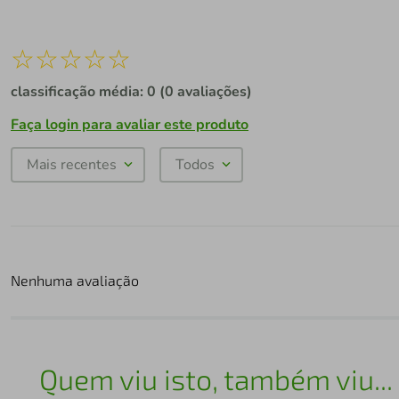
☆
☆
☆
☆
☆
classificação média: 0
(0 avaliações)
Faça login para avaliar este produto
Mais recentes
Todos
Nenhuma avaliação
Quem viu isto, também viu...