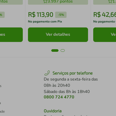
ntos
3.997
pontos
1
R$
113
,
90
R$
42
,
6
%
-
5%
No pagamento com Pix
No pagamento 
hes
Ver detalhes
Ve
Serviços por telefone
De segunda a sexta-feira das
08h às 20h40
s
Sábado das 8h às 18h40
0800 724 4770
a
Ouvidoria
dade