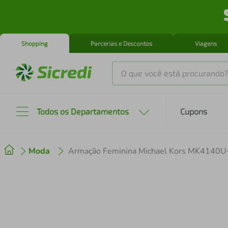
Shopping
Parcerias e Descontos
Viagens
O que você está procurando?
Produtos mais buscados
Todos os Departamentos
Cupons
tenis
1
º
Moda
Armação Feminina Michael Kors MK4140
cafeteira
2
º
perfume
3
º
air fryer
4
º