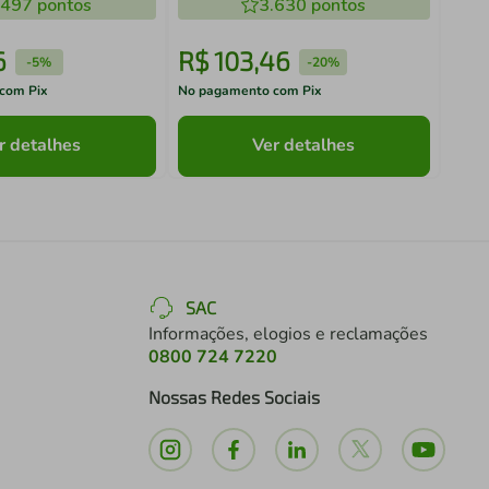
.497
pontos
3.630
pontos
6
R$
103
,
46
R$
-
5%
-
20%
com Pix
No pagamento com Pix
No pa
r detalhes
Ver detalhes
SAC
Informações, elogios e reclamações
0800 724 7220
Nossas Redes Sociais