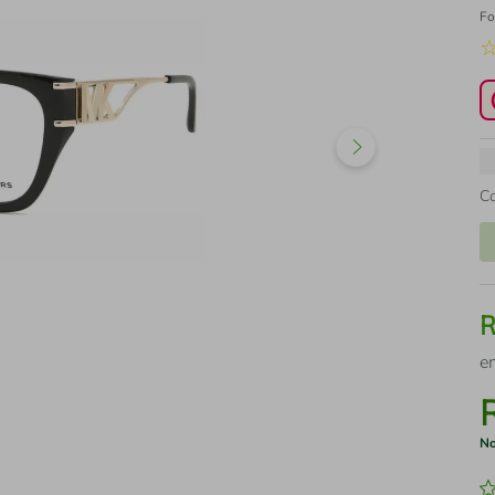
Fo
C
e
No