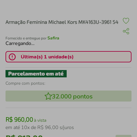
air fryer
4
º
iphone
5
º
Armação Feminina Michael Kors MK4163U-3961 54
Safira
Fornecido e entregue por
Carregando…
Última(s) 1 unidade(s)
Compre com pontos:
32.000
pontos
R$
960
,
00
à vista
em até
10
x de
R$
96
,
00
s/juros