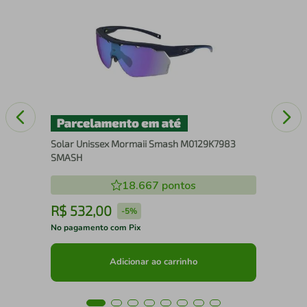
Ócu
53
Solar Unissex Mormaii Smash M0129K7983
SMASH
18.667
pontos
R$
532
,
00
R
-
5%
No pagamento com Pix
No 
Adicionar ao carrinho