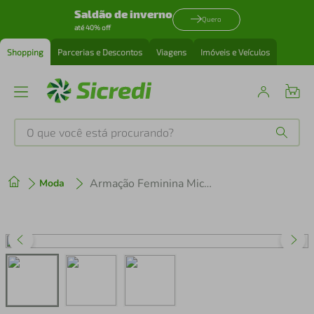
Saldão de inverno
Quero
até 40% off
Shopping
Parcerias e Descontos
Viagens
Imóveis e Veículos
O que você está procurando?
Produtos mais buscados
Armação Feminina Michael Kors MK4163U-3961 54
Moda
tenis
1
º
cafeteira
2
º
perfume
3
º