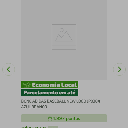
CA
KD
BONE ADIDAS BASEBALL NEW LOGO JP0384
AZUL BRANCO
4.997
pontos