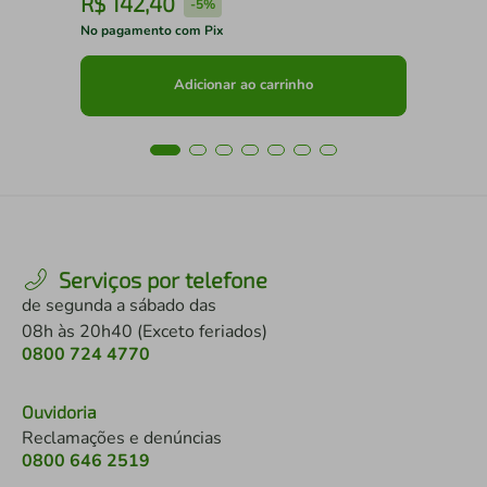
R$
142
,
40
R
-
5%
No pagamento com Pix
No 
Adicionar ao carrinho
Serviços por telefone
de segunda a sábado das
08h às 20h40 (Exceto feriados)
0800 724 4770
Ouvidoria
Reclamações e denúncias
0800 646 2519