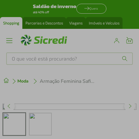
Saldão de inverno
Quero
até 40% off
Shopping
Parcerias e Descontos
Viagens
Imóveis e Veículos
O que você está procurando?
Produtos mais buscados
Armação Feminina Safira Gatinho
Moda
tenis
1
º
cafeteira
2
º
perfume
3
º