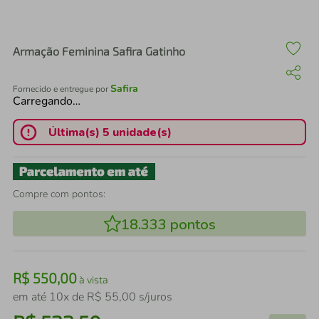
air fryer
4
º
iphone
5
º
Armação Feminina Safira Gatinho
Safira
Fornecido e entregue por
Carregando…
Última(s) 5 unidade(s)
Compre com pontos:
18.333
pontos
R$
550
,
00
à vista
em até
10
x de
R$
55
,
00
s/juros