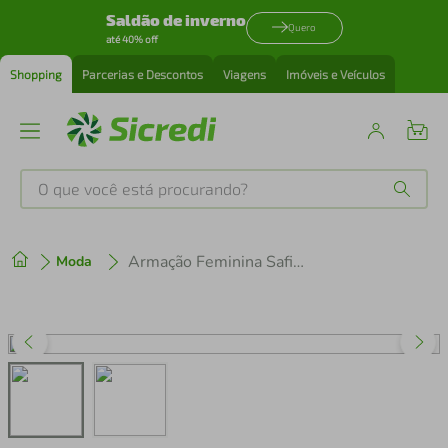
Saldão de inverno
Quero
até 40% off
Shopping
Parcerias e Descontos
Viagens
Imóveis e Veículos
O que você está procurando?
Produtos mais buscados
Armação Feminina Safira Quadrado
Moda
tenis
1
º
cafeteira
2
º
perfume
3
º