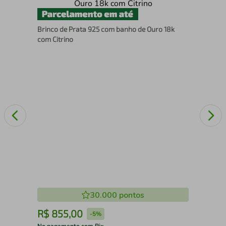
Ócu
Brinco de Prata 925 com banho de Ouro 18k
com Citrino
30.000
pontos
R$
855
,
00
R
-
5%
No pagamento com Pix
No 