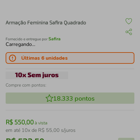
air fryer
4
º
iphone
5
º
Armação Feminina Safira Quadrado
Safira
Fornecido e entregue por
Carregando…
Últimas 6 unidades
Compre com pontos:
18.333
pontos
R$
550
,
00
à vista
em até
10
x de
R$
55
,
00
s/juros