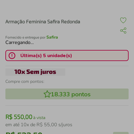
air fryer
4
º
iphone
5
º
Armação Feminina Safira Redonda
Safira
Fornecido e entregue por
Carregando…
Última(s) 5 unidade(s)
Compre com pontos:
18.333
pontos
R$
550
,
00
à vista
em até
10
x de
R$
55
,
00
s/juros