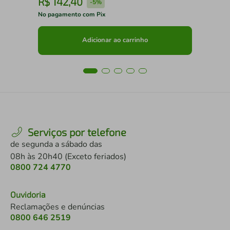
R$
142
,
40
R
-
5%
No pagamento com Pix
No 
Adicionar ao carrinho
Serviços por telefone
de segunda a sábado das
08h às 20h40 (Exceto feriados)
0800 724 4770
Ouvidoria
Reclamações e denúncias
0800 646 2519