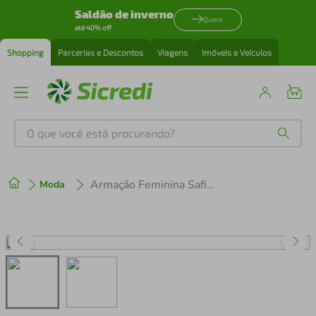
Saldão de inverno
Quero
até 40% off
Shopping
Parcerias e Descontos
Viagens
Imóveis e Veículos
O que você está procurando?
Produtos mais buscados
Armação Feminina Safira Redonda
Moda
tenis
1
º
cafeteira
2
º
perfume
3
º