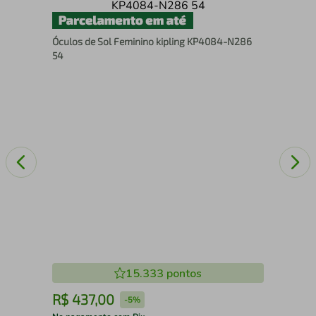
Ócu
Óculos de Sol Feminino kipling KP4084-N286
54
15.333
pontos
R$
437
,
00
R
-
5%