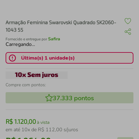
air fryer
4
º
iphone
5
º
Armação Feminina Swarovski Quadrado SK2060-
1043 55
Safira
Fornecido e entregue por
Carregando…
Última(s) 1 unidade(s)
Compre com pontos:
37.333
pontos
R$
1
.
120
,
00
à vista
em até
10
x de
R$
112
,
00
s/juros