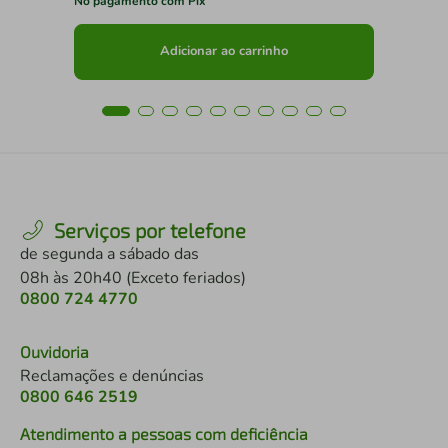
No pagamento com Pix
No 
Adicionar ao carrinho
Serviços por telefone
de segunda a sábado das
08h às 20h40 (Exceto feriados)
0800 724 4770
Ouvidoria
Reclamações e denúncias
0800 646 2519
Atendimento a pessoas com deficiência