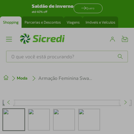
Saldão de inverno
Quero
até 40% off
Shopping
Parcerias e Descontos
Viagens
Imóveis e Veículos
O que você está procurando?
Produtos mais buscados
Armação Feminina Swarovski Quadrado SK2060-1043 55
Moda
tenis
1
º
cafeteira
2
º
perfume
3
º