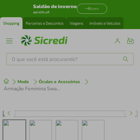
Saldão de inverno
Quero
até 40% off
Shopping
Parcerias e Descontos
Viagens
Imóveis e Veículos
O que você está procurando?
Produtos mais buscados
Moda
Óculos e Acessórios
tenis
1
º
Armação Feminina Swarovski SK2052-1001 51
cafeteira
2
º
perfume
3
º