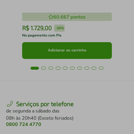
60.667
pontos
R$
1
.
729
,
00
R
-
38%
No pagamento com Pix
No 
Adicionar ao carrinho
Serviços por telefone
de segunda a sábado das
08h às 20h40 (Exceto feriados)
0800 724 4770