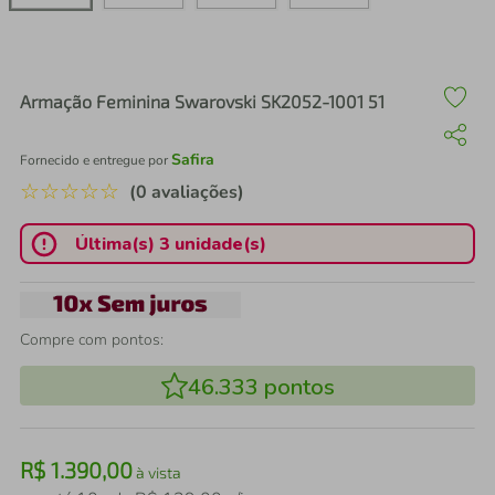
air fryer
4
º
iphone
5
º
Armação Feminina Swarovski SK2052-1001 51
Safira
Fornecido e entregue por
☆
☆
☆
☆
☆
(0 avaliações)
Última(s) 3 unidade(s)
Compre com pontos:
46.333
pontos
R$
1
.
390
,
00
à vista