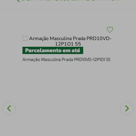
745
Arm
Armação Masculina Prada PRD10VD-12P1O1 55