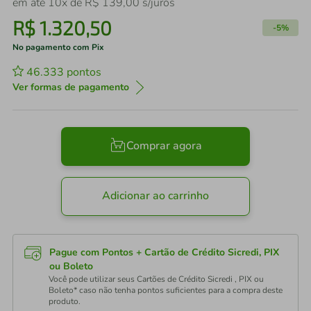
em até
10
x de
R$
139
,
00
s/juros
R$
1
.
320
,
50
-
5%
No pagamento com Pix
46.333
pontos
Ver formas de pagamento
Comprar agora
Adicionar ao carrinho
Pague com Pontos + Cartão de Crédito Sicredi, PIX
ou Boleto
Você pode utilizar seus Cartões de Crédito Sicredi , PIX ou
Boleto* caso não tenha pontos suficientes para a compra deste
produto.