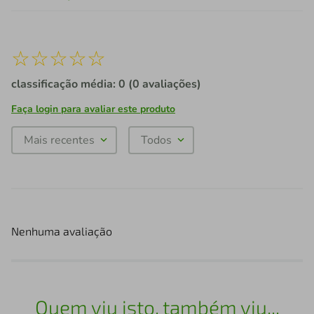
☆
☆
☆
☆
☆
classificação média: 0
(0 avaliações)
Faça login para avaliar este produto
Mais recentes
Todos
Nenhuma avaliação
Quem viu isto, também viu...