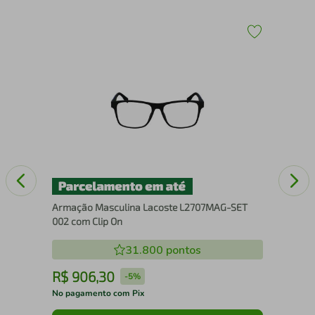
Ócu
Armação Masculina Lacoste L2707MAG-SET
002 com Clip On
31.800
pontos
R$
906
,
30
R
-
5%
No pagamento com Pix
No 