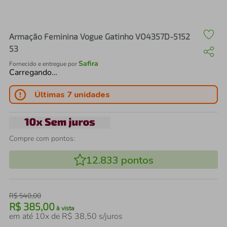
air fryer
4
º
iphone
5
º
Armação Feminina Vogue Gatinho VO4357D-5152
53
Safira
Fornecido e entregue por
Carregando…
Últimas 7 unidades
Compre com pontos:
12.833
pontos
R$
540
,
00
R$
385
,
00
à vista
em até
10
x de
R$
38
,
50
s/juros