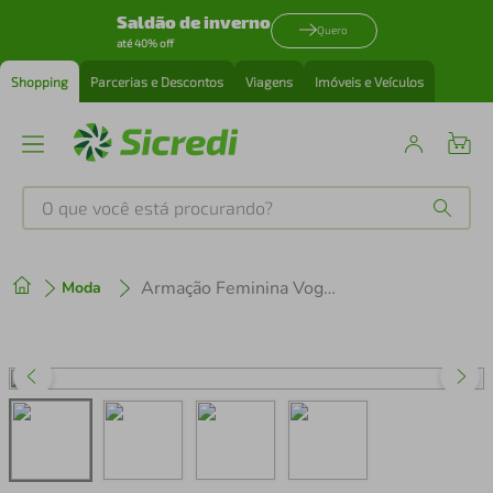
Saldão de inverno
Quero
até 40% off
Shopping
Parcerias e Descontos
Viagens
Imóveis e Veículos
O que você está procurando?
Produtos mais buscados
Armação Feminina Vogue Gatinho VO4357D-5152 53
Moda
tenis
1
º
cafeteira
2
º
perfume
3
º