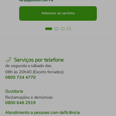
No pagamento com Pix
No 
Adicionar ao carrinho
Serviços por telefone
de segunda a sábado das
08h às 20h40 (Exceto feriados)
0800 724 4770
Ouvidoria
Reclamações e denúncias
0800 646 2519
Atendimento a pessoas com deficiência