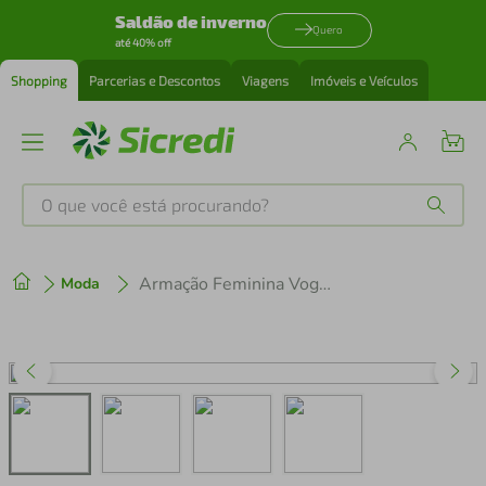
Saldão de inverno
Quero
até 40% off
Shopping
Parcerias e Descontos
Viagens
Imóveis e Veículos
O que você está procurando?
Produtos mais buscados
Armação Feminina Vogue Quadrado VO5710-3301 53
Moda
tenis
1
º
cafeteira
2
º
perfume
3
º