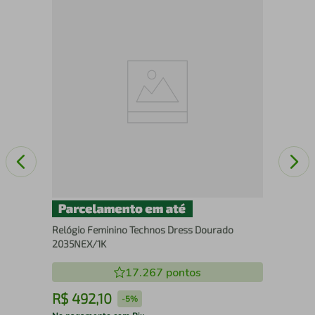
Jaq
Relógio Feminino Technos Dress Dourado
2035NEX/1K
17.267
pontos
R$
492
,
10
R
-
5%