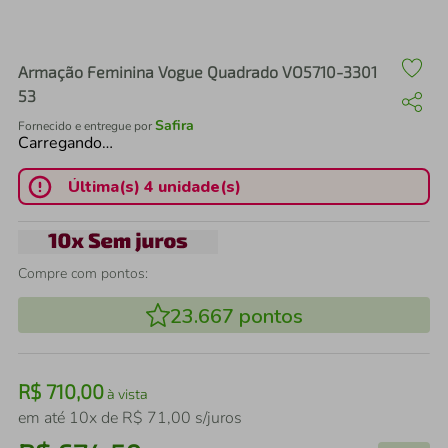
air fryer
4
º
iphone
5
º
Armação Feminina Vogue Quadrado VO5710-3301
53
Safira
Fornecido e entregue por
Carregando…
Última(s) 4 unidade(s)
Compre com pontos:
23.667
pontos
R$
710
,
00
à vista
em até
10
x de
R$
71
,
00
s/juros