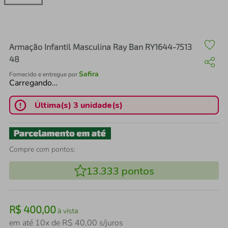
air fryer
4
º
iphone
5
º
Armação Infantil Masculina Ray Ban RY1644-7513
48
Safira
Fornecido e entregue por
Carregando…
Última(s) 3 unidade(s)
Compre com pontos:
13.333
pontos
R$
400
,
00
à vista
em até
10
x de
R$
40
,
00
s/juros