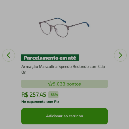
Ocu
MD
Armação Masculina Speedo Redondo com Clip
On
9.033
pontos
R$
257
,
45
R
-
53%
No pagamento com Pix
No 
Adicionar ao carrinho