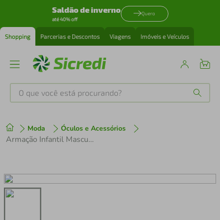
Saldão de inverno
Quero
até 40% off
Shopping
Parcerias e Descontos
Viagens
Imóveis e Veículos
O que você está procurando?
Produtos mais buscados
Moda
Óculos e Acessórios
tenis
1
º
Armação Infantil Masculina Ray Ban RY1644-7513 48
cafeteira
2
º
perfume
3
º