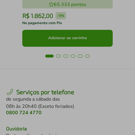
65.333
pontos
R$
1
.
862
,
00
R
-
5%
No pagamento com Pix
No 
Adicionar ao carrinho
Serviços por telefone
de segunda a sábado das
08h às 20h40 (Exceto feriados)
0800 724 4770
Ouvidoria