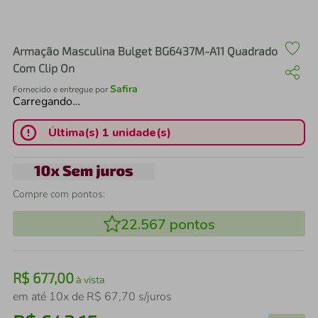
air fryer
4
º
iphone
5
º
Armação Masculina Bulget BG6437M-A11 Quadrado
Com Clip On
Safira
Fornecido e entregue por
Carregando…
Última(s) 1 unidade(s)
Compre com pontos:
22.567
pontos
R$
677
,
00
à vista
em até
10
x de
R$
67
,
70
s/juros