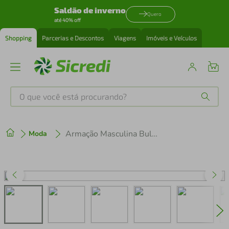
Saldão de inverno
Quero
até 40% off
Shopping
Parcerias e Descontos
Viagens
Imóveis e Veículos
O que você está procurando?
Produtos mais buscados
Armação Masculina Bulget BG6437M-A11 Quadrado Com Clip On
Moda
tenis
1
º
cafeteira
2
º
perfume
3
º