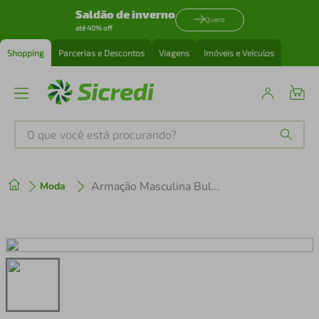
Saldão de inverno
Quero
até 40% off
Shopping
Parcerias e Descontos
Viagens
Imóveis e Veículos
O que você está procurando?
Produtos mais buscados
Armação Masculina Bulget BG7217MI-A11
Moda
tenis
1
º
cafeteira
2
º
perfume
3
º