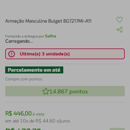
air fryer
4
º
iphone
5
º
Armação Masculina Bulget BG7217MI-A11
Safira
Fornecido e entregue por
Carregando…
Última(s) 3 unidade(s)
Compre com pontos:
14.867
pontos
R$
446
,
00
à vista
em até
10
x de
R$
44
,
60
s/juros