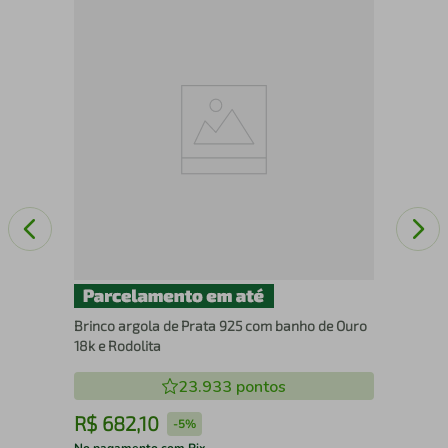
Ócu
M0
Brinco argola de Prata 925 com banho de Ouro
18k e Rodolita
23.933
pontos
R$
682
,
10
R
-
5%
No pagamento com Pix
No 