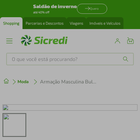
Saldão de inverno
Quero
até 40% off
Shopping
Parcerias e Descontos
Viagens
Imóveis e Veículos
O que você está procurando?
Produtos mais buscados
Armação Masculina Bulget BG7230M-H02
Moda
tenis
1
º
cafeteira
2
º
perfume
3
º