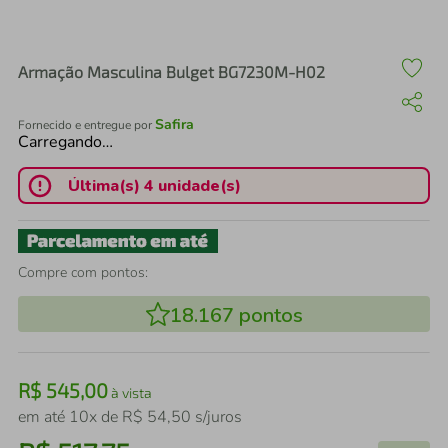
air fryer
4
º
iphone
5
º
Armação Masculina Bulget BG7230M-H02
Safira
Fornecido e entregue por
Carregando…
Última(s) 4 unidade(s)
Compre com pontos:
18.167
pontos
R$
545
,
00
à vista
em até
10
x de
R$
54
,
50
s/juros