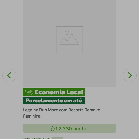
Cam
Legging Run More com Recorte Remake
Feminina
12.330
pontos