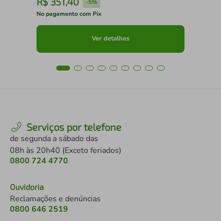
R$
351
,
40
R
-
5%
No pagamento com Pix
No 
Ver detalhes
Serviços por telefone
de segunda a sábado das
08h às 20h40 (Exceto feriados)
0800 724 4770
Ouvidoria
Reclamações e denúncias
0800 646 2519