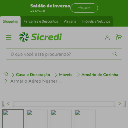
Saldão de inverno
Quero
até 40% off
Shopping
Parcerias e Descontos
Viagens
Imóveis e Veículos
O que você está procurando?
Produtos mais buscados
Casa e Decoração
Móveis
Armário de Cozinha
tenis
1
º
Armário Aéreo Nesher Marquesa em MDF 15mm com 1 Porta e 1 Prateleira - 80cm de largura
cafeteira
2
º
perfume
3
º