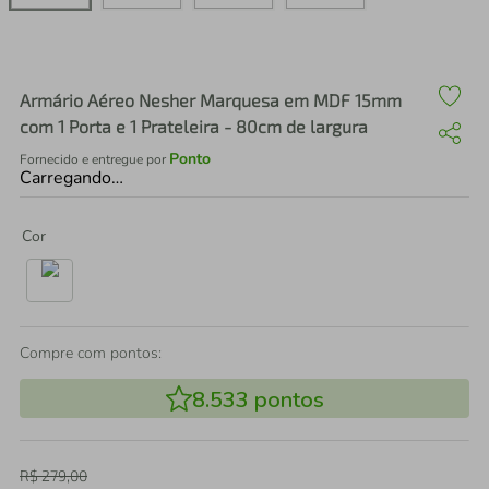
air fryer
4
º
iphone
5
º
Armário Aéreo Nesher Marquesa em MDF 15mm
com 1 Porta e 1 Prateleira - 80cm de largura
Ponto
Fornecido e entregue por
Carregando…
Cor
Compre com pontos:
8.533
pontos
R$
279
,
00