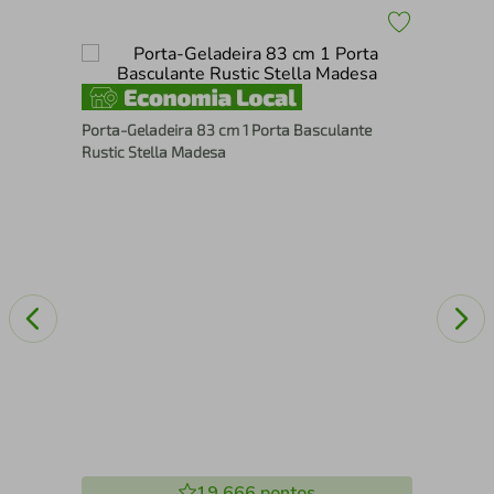
as -
Por
Porta-Geladeira 83 cm 1 Porta Basculante
Rus
Rustic Stella Madesa
19.666
pontos