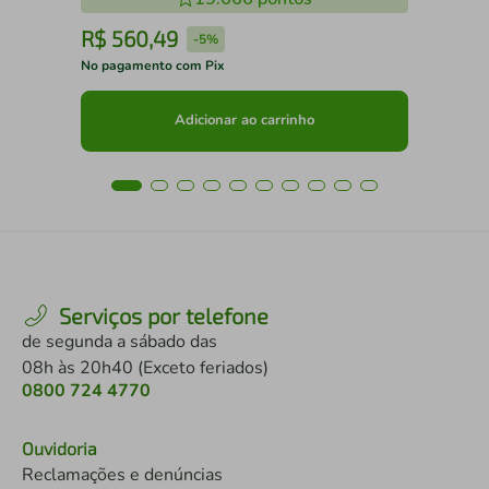
R$
560
,
49
R
-
5%
No pagamento com Pix
No 
Adicionar ao carrinho
Serviços por telefone
de segunda a sábado das
08h às 20h40 (Exceto feriados)
0800 724 4770
Ouvidoria
Reclamações e denúncias