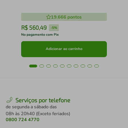
19.666
pontos
R$
560
,
49
R
-
5%
No pagamento com Pix
No 
Adicionar ao carrinho
Serviços por telefone
de segunda a sábado das
08h às 20h40 (Exceto feriados)
0800 724 4770