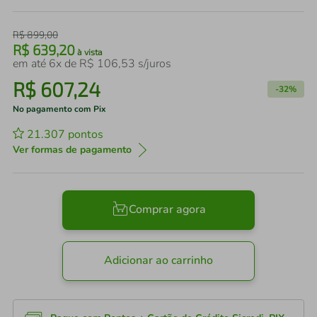
R$
899
,
00
R$
639
,
20
à vista
em até
6
x de
R$
106
,
53
s/juros
R$
607
,
24
-
32%
No pagamento com Pix
21.307
pontos
Ver formas de pagamento
Comprar agora
Adicionar ao carrinho