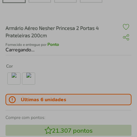
air fryer
4
º
iphone
5
º
Armário Aéreo Nesher Princesa 2 Portas 4
Prateleiras 200cm
Ponto
Fornecido e entregue por
Carregando…
Cor
Últimas 6 unidades
Compre com pontos:
21.307
pontos