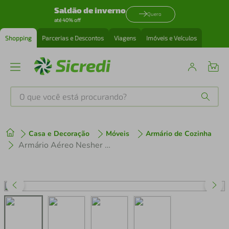
Saldão de inverno
Quero
até 40% off
Shopping
Parcerias e Descontos
Viagens
Imóveis e Veículos
O que você está procurando?
Produtos mais buscados
Casa e Decoração
Móveis
Armário de Cozinha
tenis
1
º
Armário Aéreo Nesher Princesa 2 Portas 4 Prateleiras 200cm
cafeteira
2
º
perfume
3
º