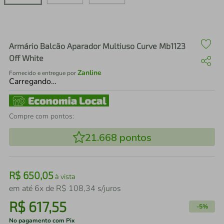
air fryer
4
º
iphone
5
º
Armário Balcão Aparador Multiuso Curve Mb1123
Off White
Zanline
Fornecido e entregue por
Carregando…
Compre com pontos:
21.668
pontos
R$
650
,
05
à vista
em até
6
x de
R$
108
,
34
s/juros
R$
617
,
55
-
5%
No pagamento com Pix