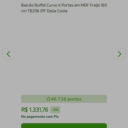
Balcão Buffet Curvo 4 Portas em MDF Freijó 180
Bra
cm TB296 JPF Dalla Costa
46.728
pontos
R$
1
.
331
,
76
R
-
5%
No pagamento com Pix
No 