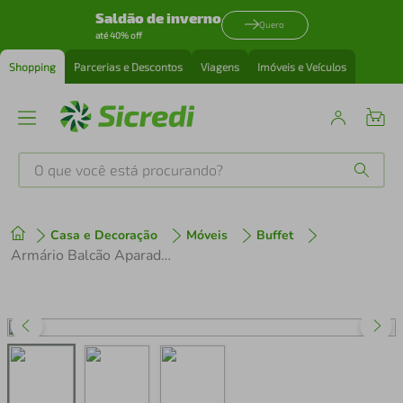
Saldão de inverno
Quero
até 40% off
Shopping
Parcerias e Descontos
Viagens
Imóveis e Veículos
O que você está procurando?
Produtos mais buscados
Casa e Decoração
Móveis
Buffet
tenis
1
º
Armário Balcão Aparador Multiuso Curve Mb1123 Off White
cafeteira
2
º
perfume
3
º