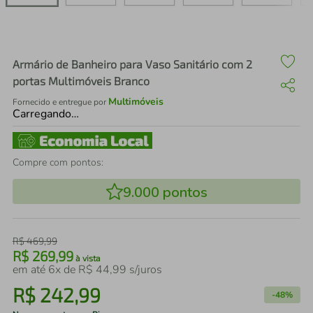
air fryer
4
º
iphone
5
º
Armário de Banheiro para Vaso Sanitário com 2
portas Multimóveis Branco
Multimóveis
Fornecido e entregue por
Carregando…
Compre com pontos:
9.000
pontos
R$
469
,
99
R$
269
,
99
à vista
em até
6
x de
R$
44
,
99
s/juros
R$
242
,
99
-
48%