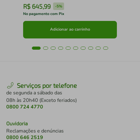
R$
645
,
99
R
-
5%
No pagamento com Pix
No 
Adicionar ao carrinho
Serviços por telefone
de segunda a sábado das
08h às 20h40 (Exceto feriados)
0800 724 4770
Ouvidoria
Reclamações e denúncias
0800 646 2519