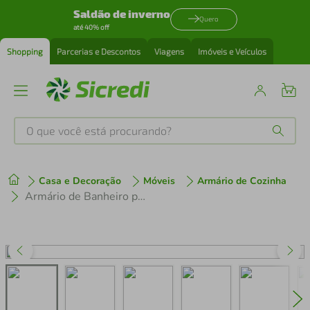
Saldão de inverno
Quero
até 40% off
Shopping
Parcerias e Descontos
Viagens
Imóveis e Veículos
O que você está procurando?
Produtos mais buscados
Casa e Decoração
Móveis
Armário de Cozinha
tenis
1
º
Armário de Banheiro para Vaso Sanitário com 2 portas Multimóveis Branco
cafeteira
2
º
perfume
3
º