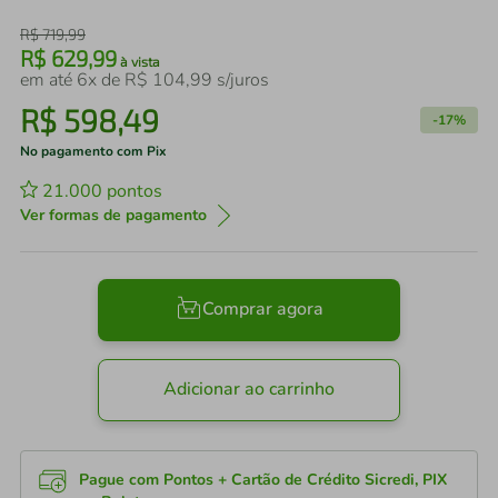
R$
719
,
99
R$
629
,
99
à vista
em até
6
x de
R$
104
,
99
s/juros
R$
598
,
49
-
17%
No pagamento com Pix
21.000
pontos
Ver formas de pagamento
Comprar agora
Adicionar ao carrinho
Pague com Pontos + Cartão de Crédito Sicredi, PIX