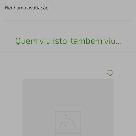
Nenhuma avaliação
Quem viu isto, também viu...
Coz
Car