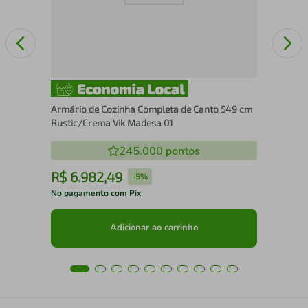
Armário de Cozinha Completa de Canto 549 cm
Rustic/Crema Vik Madesa 01
245.000
pontos
R$
6
.
982
,
49
R
-
5%
No pagamento com Pix
No 
Adicionar ao carrinho