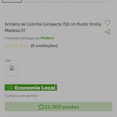
air fryer
4
º
iphone
5
º
Armário de Cozinha Compacta 156 cm Rustic Emilly
Madesa 01
Madesa
Fornecido e entregue por
☆
☆
☆
☆
☆
(0 avaliações)
Cor
Compre com pontos:
21.000
pontos