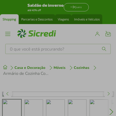
Saldão de inverno
Quero
até 40% off
Shopping
Parcerias e Descontos
Viagens
Imóveis e Veículos
O que você está procurando?
Produtos mais buscados
Casa e Decoração
Móveis
Cozinhas
tenis
1
º
Armário de Cozinha Compacta 156 cm Rustic Emilly Madesa 01
cafeteira
2
º
perfume
3
º