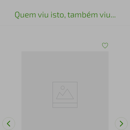
Quem viu isto, também viu...
6003
Arm
Bra