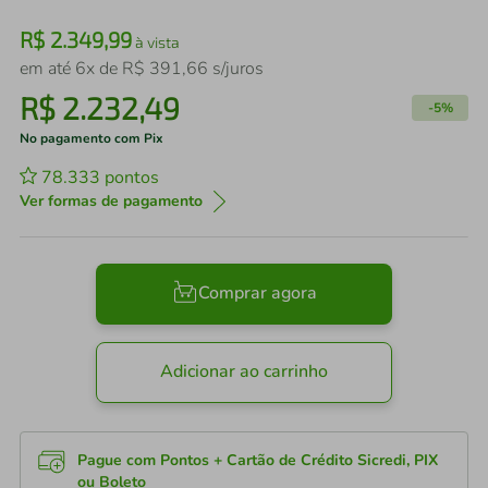
R$
2
.
349
,
99
à vista
em até
6
x de
R$
391
,
66
s/juros
R$
2
.
232
,
49
-
5%
No pagamento com Pix
78.333
pontos
Ver formas de pagamento
Comprar agora
Adicionar ao carrinho
Pague com Pontos + Cartão de Crédito Sicredi, PIX
ou Boleto