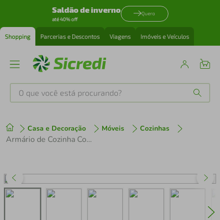
Saldão de inverno
Quero
até 40% off
Shopping
Parcerias e Descontos
Viagens
Imóveis e Veículos
O que você está procurando?
Produtos mais buscados
Casa e Decoração
Móveis
Cozinhas
tenis
1
º
Armário de Cozinha Compacta 180 cm Rustic/Cinza Lux Madesa 03
cafeteira
2
º
perfume
3
º