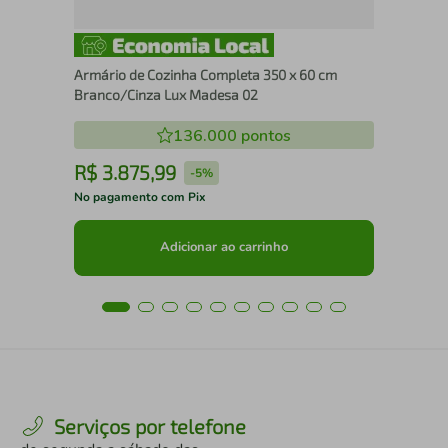
Armário de Cozinha Completa 350 x 60 cm
Branco/Cinza Lux Madesa 02
136.000
pontos
R$
3
.
875
,
99
R
-
5%
No pagamento com Pix
No 
Adicionar ao carrinho
Serviços por telefone