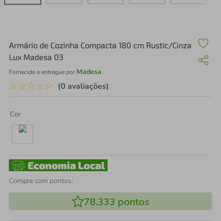
air fryer
4
º
iphone
5
º
Armário de Cozinha Compacta 180 cm Rustic/Cinza
Lux Madesa 03
Madesa
Fornecido e entregue por
☆
☆
☆
☆
☆
(0 avaliações)
Cor
Compre com pontos:
78.333
pontos