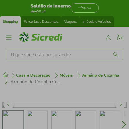
Saldão de inverno
Quero
até 40% off
Shopping
Parcerias e Descontos
Viagens
Imóveis e Veículos
O que você está procurando?
Produtos mais buscados
Casa e Decoração
Móveis
Armário de Cozinha
tenis
1
º
Armário de Cozinha Compacta 2 peças MP3688.895 Veneza Multimóveis Preto
cafeteira
2
º
perfume
3
º