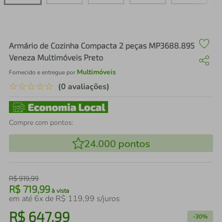
air fryer
4
º
iphone
5
º
Armário de Cozinha Compacta 2 peças MP3688.895
Veneza Multimóveis Preto
Multimóveis
Fornecido e entregue por
☆
☆
☆
☆
☆
(0 avaliações)
Compre com pontos:
24.000
pontos
R$
919
,
99
R$
719
,
99
à vista
em até
6
x de
R$
119
,
99
s/juros
R$
647
,
99
-
30%