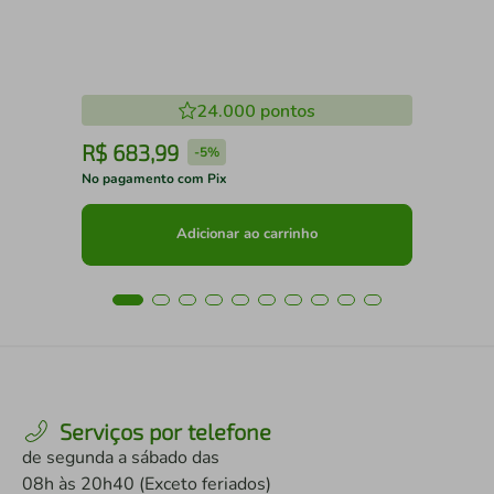
24.000
pontos
R$
683
,
99
R
-
5%
No pagamento com Pix
No 
Adicionar ao carrinho
Serviços por telefone
de segunda a sábado das
08h às 20h40 (Exceto feriados)