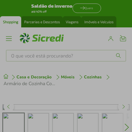
Saldão de inverno
Quero
até 40% off
Shopping
Parcerias e Descontos
Viagens
Imóveis e Veículos
O que você está procurando?
Produtos mais buscados
Casa e Decoração
Móveis
Cozinhas
tenis
1
º
Armário de Cozinha Compacta 200 cm Rustic/Preto Lux Madesa 05
cafeteira
2
º
perfume
3
º