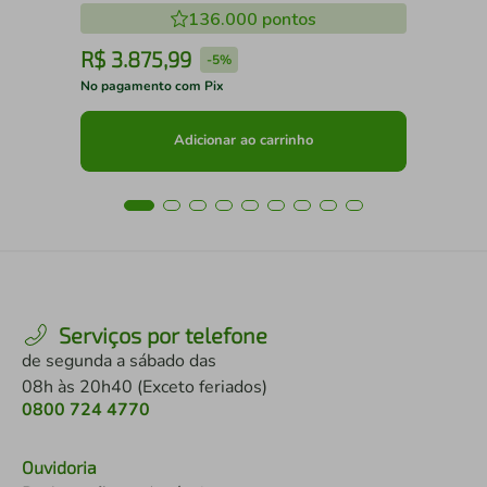
136.000
pontos
R$
3
.
875
,
99
R
-
5%
No pagamento com Pix
No 
Adicionar ao carrinho
Serviços por telefone
de segunda a sábado das
08h às 20h40 (Exceto feriados)
0800 724 4770
Ouvidoria