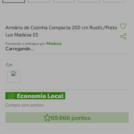
air fryer
4
º
iphone
5
º
Armário de Cozinha Compacta 200 cm Rustic/Preto
Lux Madesa 05
Madesa
Fornecido e entregue por
Carregando…
Cor
Compre com pontos:
69.666
pontos