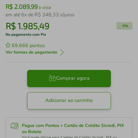
R$
2
.
089
,
99
à vista
em até
6
x de
R$
348
,
33
s/juros
R$
1
.
985
,
49
-
5%
No pagamento com Pix
69.666
pontos
Ver formas de pagamento
Comprar agora
Adicionar ao carrinho
Pague com Pontos + Cartão de Crédito Sicredi, PIX
ou Boleto
Você pode utilizar seus Cartões de Crédito Sicredi , PIX ou