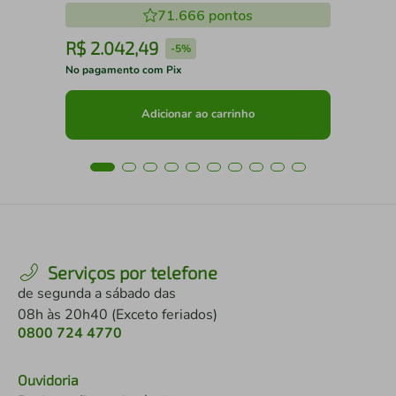
71.666
pontos
R$
2
.
042
,
49
R
-
5%
No pagamento com Pix
No 
Adicionar ao carrinho
Serviços por telefone
de segunda a sábado das
08h às 20h40 (Exceto feriados)
0800 724 4770
Ouvidoria