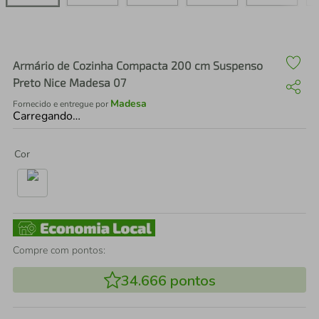
air fryer
4
º
iphone
5
º
Armário de Cozinha Compacta 200 cm Suspenso
Preto Nice Madesa 07
Madesa
Fornecido e entregue por
Carregando…
Cor
Compre com pontos:
34.666
pontos