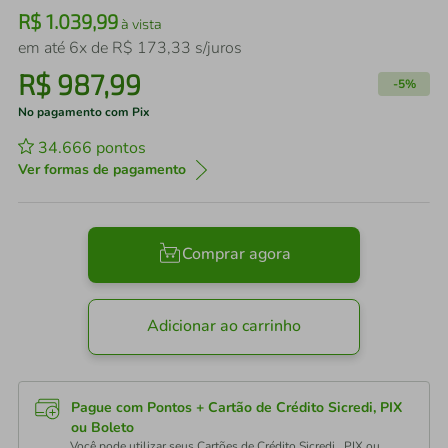
R$
1
.
039
,
99
à vista
em até
6
x de
R$
173
,
33
s/juros
R$
987
,
99
-
5%
No pagamento com Pix
34.666
pontos
Ver formas de pagamento
Comprar agora
Adicionar ao carrinho
Pague com Pontos + Cartão de Crédito Sicredi, PIX
ou Boleto
Você pode utilizar seus Cartões de Crédito Sicredi , PIX ou