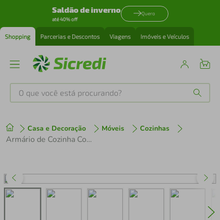
Saldão de inverno
Quero
até 40% off
Shopping
Parcerias e Descontos
Viagens
Imóveis e Veículos
O que você está procurando?
Produtos mais buscados
Casa e Decoração
Móveis
Cozinhas
tenis
1
º
Armário de Cozinha Compacta 200 cm Suspenso Preto Nice Madesa 07
cafeteira
2
º
perfume
3
º