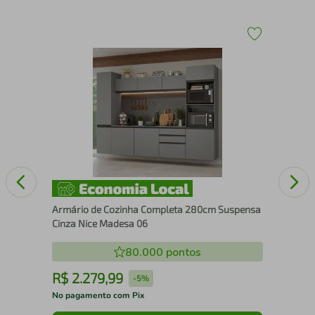
cm
Arm
Bra
Armário de Cozinha Completa 280cm Suspensa
Cinza Nice Madesa 06
80.000
pontos
R$
2
.
279
,
99
R
-
5%
No pagamento com Pix
No 