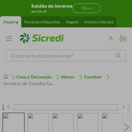
Saldão de inverno
Quero
até 40% off
Shopping
Parcerias e Descontos
Viagens
Imóveis e Veículos
O que você está procurando?
Produtos mais buscados
Casa e Decoração
Móveis
Cozinhas
tenis
1
º
Armário de Cozinha Compacta 200cm Cinza Nice Madesa XA14
cafeteira
2
º
perfume
3
º