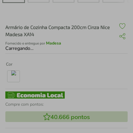
air fryer
4
º
iphone
5
º
Armário de Cozinha Compacta 200cm Cinza Nice
Madesa XA14
Madesa
Fornecido e entregue por
Carregando…
Cor
Compre com pontos:
40.666
pontos