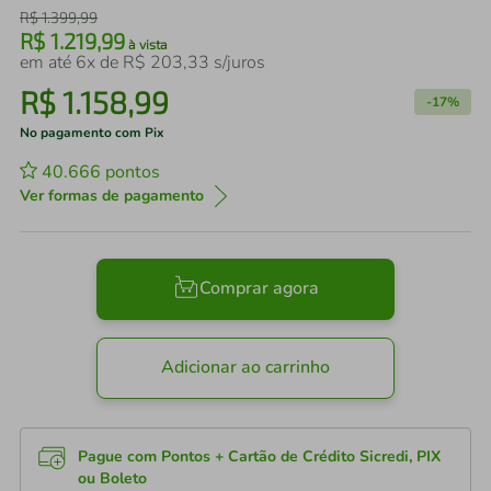
R$
1
.
399
,
99
R$
1
.
219
,
99
à vista
em até
6
x de
R$
203
,
33
s/juros
R$
1
.
158
,
99
-
17%
No pagamento com Pix
40.666
pontos
Ver formas de pagamento
Comprar agora
Adicionar ao carrinho
Pague com Pontos + Cartão de Crédito Sicredi, PIX
ou Boleto