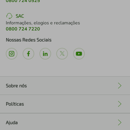
0800 724 0525
SAC
Informações, elogios e reclamações
0800 724 7220
Nossas Redes Sociais
Sobre nós
+
Políticas
+
Ajuda
+