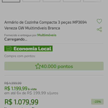
air fryer
4
º
iphone
5
º
Armário de Cozinha Compacta 3 peças MP3694
Veneza GW Multimóveis Branca
Multimóveis
Fornecido e entregue por
Carregando…
Compre com pontos:
40.000
pontos
R$
1
.
399
,
99
R$
1
.
199
,
99
à vista
em até
6
x de
R$
199
,
99
s/juros
R$
1
.
079
,
99
-
23%