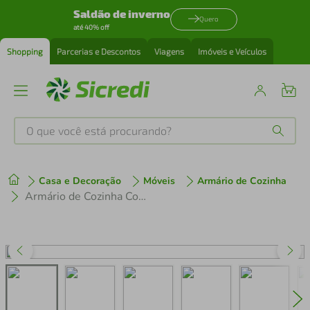
Saldão de inverno
Quero
até 40% off
Shopping
Parcerias e Descontos
Viagens
Imóveis e Veículos
O que você está procurando?
Produtos mais buscados
Casa e Decoração
Móveis
Armário de Cozinha
tenis
1
º
Armário de Cozinha Compacta 3 peças MP3694 Veneza GW Multimóveis Branca
cafeteira
2
º
perfume
3
º