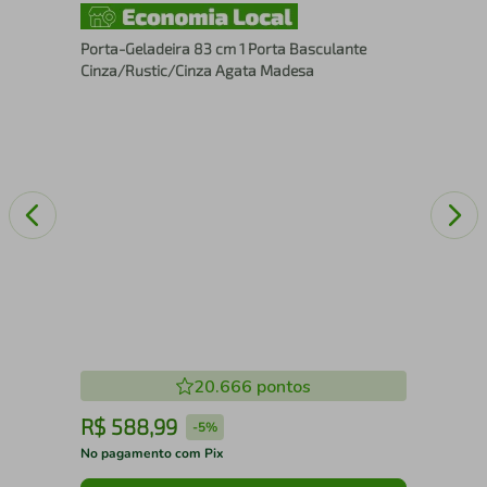
-
Por
Rus
Porta-Geladeira 83 cm 1 Porta Basculante
Cinza/Rustic/Cinza Agata Madesa
20.666
pontos
R$
588
,
99
R
-
5%
No pagamento com Pix
No 