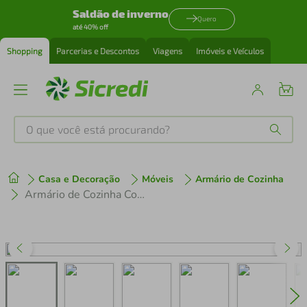
Saldão de inverno
Quero
até 40% off
Shopping
Parcerias e Descontos
Viagens
Imóveis e Veículos
O que você está procurando?
Produtos mais buscados
Casa e Decoração
Móveis
Armário de Cozinha
tenis
1
º
Armário de Cozinha Compacta 4 peças MP3692.895 Veneza Preto
cafeteira
2
º
perfume
3
º