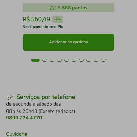
19.666
pontos
R$
560
,
49
R
-
5%
No pagamento com Pix
No 
Adicionar ao carrinho
Serviços por telefone
de segunda a sábado das
08h às 20h40 (Exceto feriados)
0800 724 4770
Ouvidoria