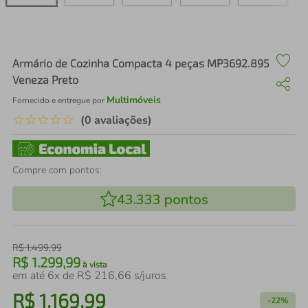
air fryer
4
º
iphone
5
º
Armário de Cozinha Compacta 4 peças MP3692.895
Veneza Preto
Multimóveis
Fornecido e entregue por
☆
☆
☆
☆
☆
(0 avaliações)
Compre com pontos:
43.333
pontos
R$
1
.
499
,
99
R$
1
.
299
,
99
à vista
em até
6
x de
R$
216
,
66
s/juros
R$
1
.
169
,
99
-
22%