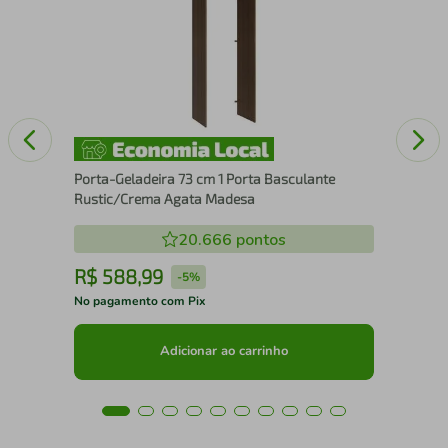
Por
Br
Porta-Geladeira 73 cm 1 Porta Basculante
Rustic/Crema Agata Madesa
20.666
pontos
R$
588
,
99
R
-
5%
No pagamento com Pix
No 
Adicionar ao carrinho