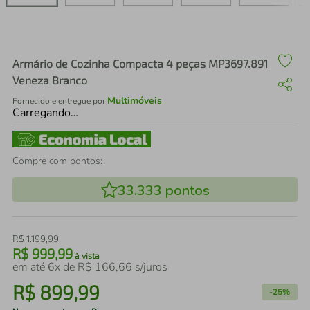
air fryer
4
º
iphone
5
º
Armário de Cozinha Compacta 4 peças MP3697.891
Veneza Branco
Multimóveis
Fornecido e entregue por
Carregando…
Compre com pontos:
33.333
pontos
R$
1
.
199
,
99
R$
999
,
99
à vista
em até
6
x de
R$
166
,
66
s/juros
R$
899
,
99
-
25%