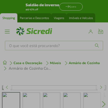
Saldão de inverno
Quero
até 40% off
Shopping
Parcerias e Descontos
Viagens
Imóveis e Veículos
O que você está procurando?
Produtos mais buscados
Casa e Decoração
Móveis
Armário de Cozinha
tenis
1
º
Armário de Cozinha Compacta 4 peças MP3697.891 Veneza Branco
cafeteira
2
º
perfume
3
º