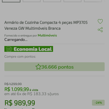
air fryer
4
º
iphone
5
º
Armário de Cozinha Compacta 4 peças MP3705
Veneza GW Multimóveis Branca
Multimóveis
Fornecido e entregue por
Carregando…
Compre com pontos:
36.666
pontos
R$
1
.
299
,
99
R$
1
.
099
,
99
à vista
em até
6
x de
R$
183
,
33
s/juros
R$
989
,
99
-
24%