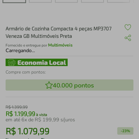
air fryer
4
º
iphone
5
º
Armário de Cozinha Compacta 4 peças MP3707
Veneza GB Multimóveis Preta
Multimóveis
Fornecido e entregue por
Carregando…
Compre com pontos:
40.000
pontos
R$
1
.
399
,
99
R$
1
.
199
,
99
à vista
em até
6
x de
R$
199
,
99
s/juros
R$
1
.
079
,
99
-
23%