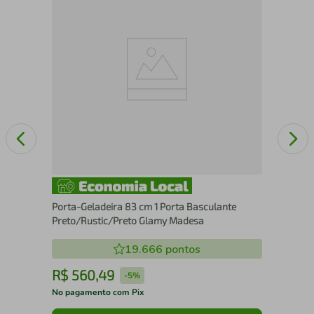
Arm
Bra
Porta-Geladeira 83 cm 1 Porta Basculante
Preto/Rustic/Preto Glamy Madesa
19.666
pontos
R$
560
,
49
R
-
5%
No pagamento com Pix
No 