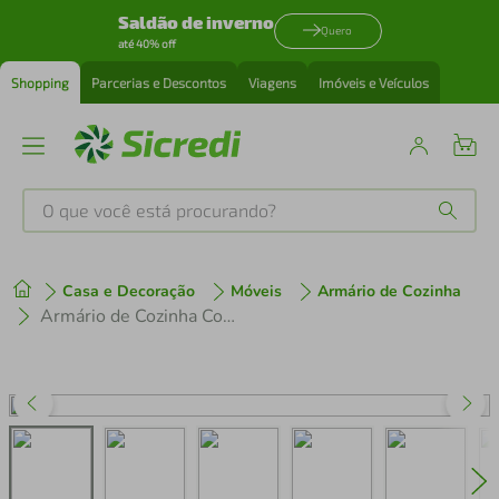
Saldão de inverno
Quero
até 40% off
Shopping
Parcerias e Descontos
Viagens
Imóveis e Veículos
O que você está procurando?
Produtos mais buscados
Casa e Decoração
Móveis
Armário de Cozinha
tenis
1
º
Armário de Cozinha Compacta 4 peças MP3707 Veneza GB Multimóveis Preta
cafeteira
2
º
perfume
3
º