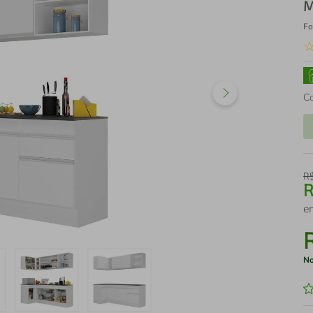
M
Fo
C
R
e
No