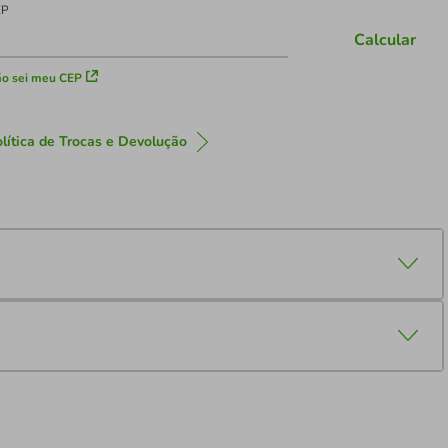
EP
Calcular
o sei meu CEP
lítica de Trocas e Devolução