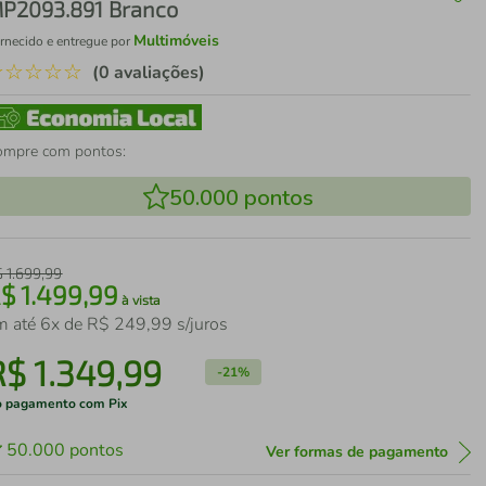
P2093.891 Branco
Multimóveis
rnecido e entregue por
☆
☆
☆
☆
☆
(0 avaliações)
ompre com pontos:
50.000
pontos
$
1
.
699
,
99
R$
1
.
499
,
99
à vista
m até
6
x de
R$
249
,
99
s/juros
R$
1
.
349
,
99
-
21%
 pagamento com Pix
50.000
pontos
Ver formas de pagamento