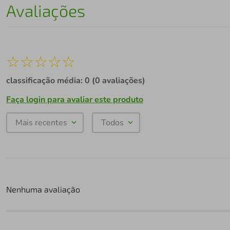
Avaliações
☆
☆
☆
☆
☆
classificação média: 0
(0 avaliações)
Faça login para avaliar este produto
Mais recentes
Todos
Nenhuma avaliação