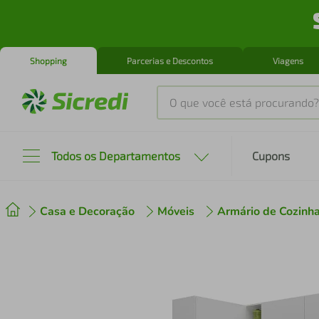
Shopping
Parcerias e Descontos
Viagens
O que você está procurando?
Produtos mais buscados
Todos os Departamentos
Cupons
tenis
1
º
Casa e Decoração
Móveis
Armário de Cozinh
cafeteira
2
º
perfume
3
º
air fryer
4
º