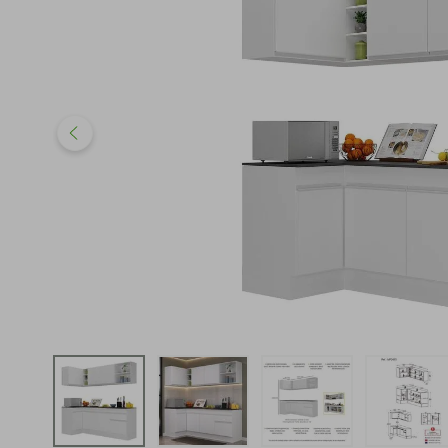
iphone
5
º