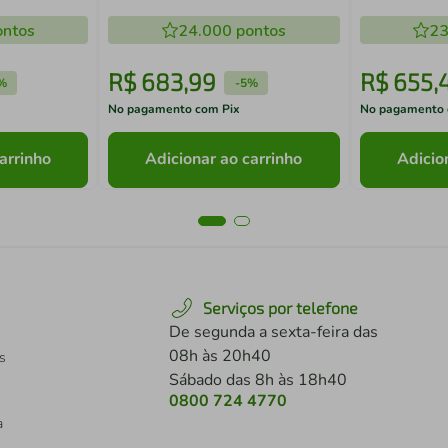
Madesa
Madesa
ntos
24.000
pontos
23
R$
683
,
99
R$
655
,
%
-
5%
No pagamento com Pix
No pagamento 
arrinho
Adicionar ao carrinho
Adicio
Serviços por telefone
De segunda a sexta-feira das
08h às 20h40
s
Sábado das 8h às 18h40
0800 724 4770
a