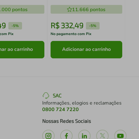
Madesa
.000
pontos
11.666
pontos
49
R$
332
,
49
R$
-
5%
-
5%
com Pix
No pagamento com Pix
No pa
nar ao carrinho
Adicionar ao carrinho
SAC
Informações, elogios e reclamações
0800 724 7220
Nossas Redes Sociais