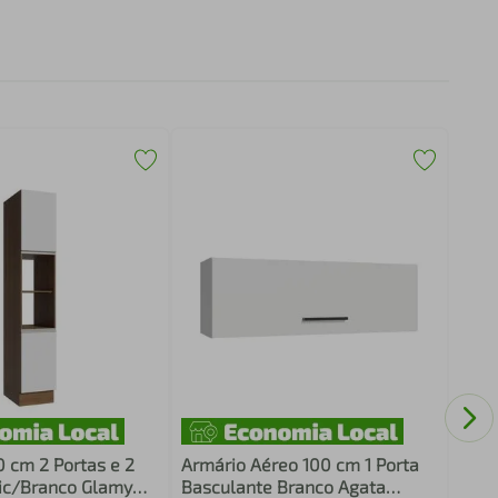
Armá
100
Bran
Mad
0 cm 2 Portas e 2
Armário Aéreo 100 cm 1 Porta
ic/Branco Glamy
Basculante Branco Agata