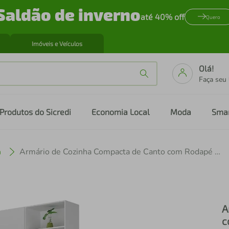
Saldão de inverno
até 40% off
Quero
Imóveis e Veículos
Olá!
Faça seu
Produtos do Sicredi
Economia Local
Moda
Sma
a
Armário de Cozinha Compacta de Canto com Rodapé Veneza Multimóveis MP2093.891 Branco
A
c