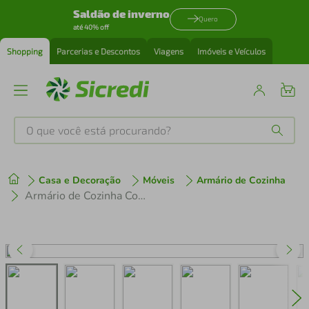
Saldão de inverno
Quero
até 40% off
Shopping
Parcerias e Descontos
Viagens
Imóveis e Veículos
O que você está procurando?
Produtos mais buscados
Casa e Decoração
Móveis
Armário de Cozinha
tenis
1
º
Armário de Cozinha Compacta Multimóveis Xangai FG3414 com 2 Leds e Balcão Branca/Lacca Fumê
cafeteira
2
º
perfume
3
º