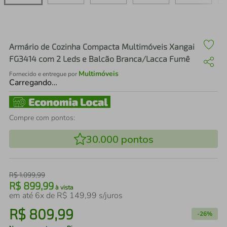
air fryer
4
º
iphone
5
º
Armário de Cozinha Compacta Multimóveis Xangai
FG3414 com 2 Leds e Balcão Branca/Lacca Fumê
Multimóveis
Fornecido e entregue por
Carregando…
Compre com pontos:
30.000
pontos
R$
1
.
099
,
99
R$
899
,
99
à vista
em até
6
x de
R$
149
,
99
s/juros
R$
809
,
99
-
26%