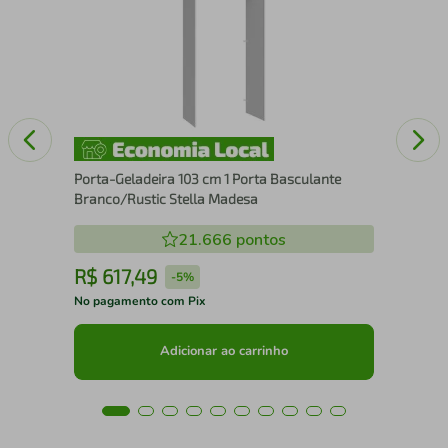
ux
Por
Bra
Porta-Geladeira 103 cm 1 Porta Basculante
Branco/Rustic Stella Madesa
21.666
pontos
R$
617
,
49
R
-
5%
No pagamento com Pix
No 
Adicionar ao carrinho