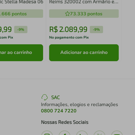
c Stella Madesa 06
Reims 320002 com Armário e
Balcão - Preto
.666
pontos
73.333
pontos
9
,
99
R$
2
.
089
,
99
R$
-
9%
-
9%
com Pix
No pagamento com Pix
No pa
nar ao carrinho
Adicionar ao carrinho
SAC
Informações, elogios e reclamações
0800 724 7220
Nossas Redes Sociais