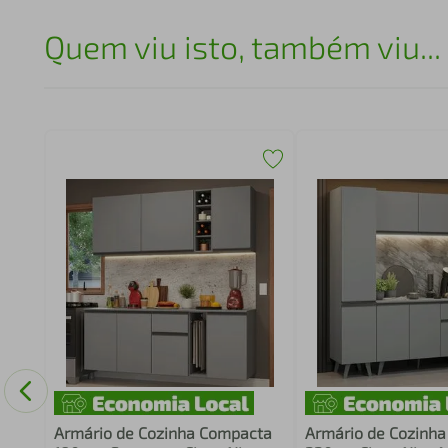
Quem viu isto, também viu...
o
m
Armário de Cozinha Compacta
Armário de Cozinh