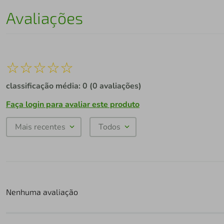
Avaliações
☆
☆
☆
☆
☆
classificação média: 0
(0 avaliações)
Faça login para avaliar este produto
Mais recentes
Todos
Nenhuma avaliação