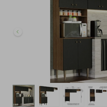
iphone
5
º