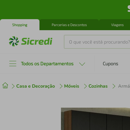
Shopping
Parcerias e Descontos
Viagens
O que você está procurando?
Produtos mais buscados
Todos os Departamentos
Cupons
tenis
1
º
Casa e Decoração
Móveis
Cozinhas
cafeteira
2
º
perfume
3
º
air fryer
4
º