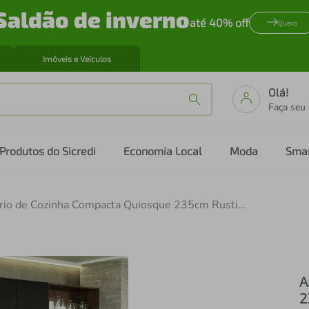
Saldão de inverno
até 40% off
Quero
Imóveis e Veículos
Olá!
Faça seu
Produtos do Sicredi
Economia Local
Moda
Sma
Armário de Cozinha Compacta Quiosque 235cm Rustic/Preto Gourmet Madesa 01
A
2