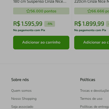
180 cm Suspenso Cinza Nice
220cm Cinza Nice 
Madesa 04
56.000
pontos
66.666
po
R$
1
.
595
,
99
R$
1
.
899
,
99
-
5%
No pagamento com Pix
No pagamento com Pix
Adicionar ao carrinho
Adicionar ao c
Sobre nós
Políticas
Quem somos
Trocas e devoluçõe
Nosso Shopping
Termos de uso
Seja associado
Políticas de entreg