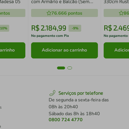
Madesa 05
com Armário e Balcão (Sem
330cm Rusti
Tampo e Pia)
ntos
76.666
pontos
86
R$
2
.
184
,
99
R$
2
.
46
-
10%
-
9%
No pagamento com Pix
No pagamento 
arrinho
Adicionar ao carrinho
Adicio
Serviços por telefone
De segunda a sexta-feira das
08h às 20h40
s
Sábado das 8h às 18h40
0800 724 4770
a