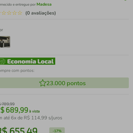
Madesa
rnecido e entregue por
☆
☆
☆
☆
☆
(0 avaliações)
or
ompre com pontos:
23.000
pontos
$
789
,
99
R$
689
,
99
à vista
m até
6
x de
R$
114
,
99
s/juros
R$
655
,
49
-
17%