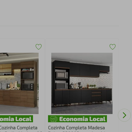
Armá
260c
Cozinha Completa
Cozinha Completa Madesa