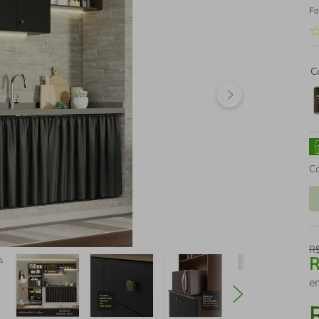
Fo
C
C
R
e