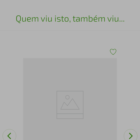
Quem viu isto, também viu...
 8
Arm
Rus