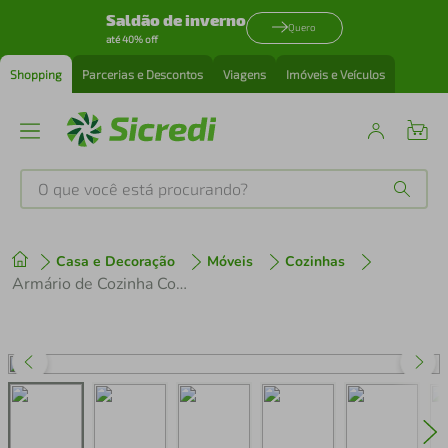
Saldão de inverno
Quero
até 40% off
Shopping
Parcerias e Descontos
Viagens
Imóveis e Veículos
O que você está procurando?
Produtos mais buscados
Casa e Decoração
Móveis
Cozinhas
tenis
1
º
Armário de Cozinha Compacta Xangai 9 Portas Multimóveis Branco
cafeteira
2
º
perfume
3
º