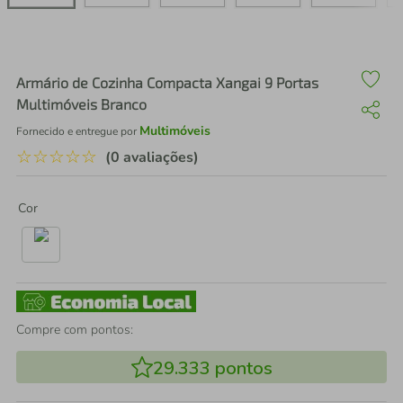
air fryer
4
º
iphone
5
º
Armário de Cozinha Compacta Xangai 9 Portas
Multimóveis Branco
Multimóveis
Fornecido e entregue por
☆
☆
☆
☆
☆
(0 avaliações)
Cor
Compre com pontos:
29.333
pontos