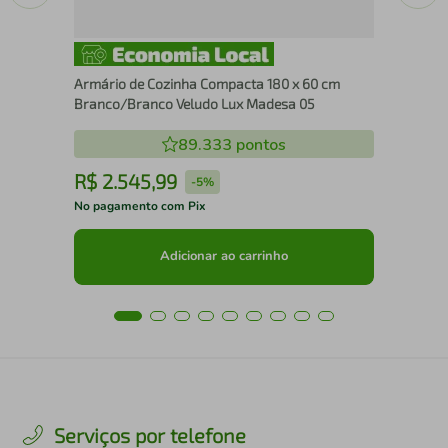
Armário de Cozinha Compacta 180 x 60 cm
Branco/Branco Veludo Lux Madesa 05
89.333
pontos
R$
2
.
545
,
99
R
-
5%
No pagamento com Pix
No 
Adicionar ao carrinho
Serviços por telefone