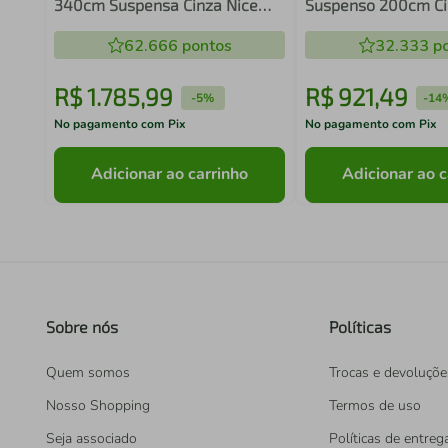
340cm Suspensa Cinza Nice
Suspenso 200cm Ci
Madesa 02
Madesa 02XA
62.666
pontos
32.333
po
R$
1
.
785
,
99
R$
921
,
49
-
5%
-
14
No pagamento com Pix
No pagamento com Pix
Adicionar ao carrinho
Adicionar ao c
Sobre nós
Políticas
Quem somos
Trocas e devoluçõe
Nosso Shopping
Termos de uso
Seja associado
Políticas de entreg