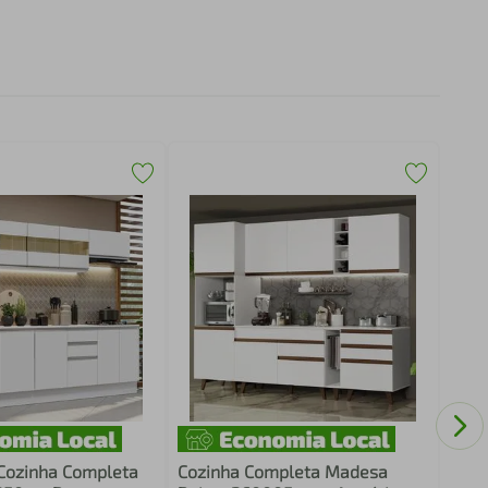
Armá
260c
Cozinha Completa
Cozinha Completa Madesa