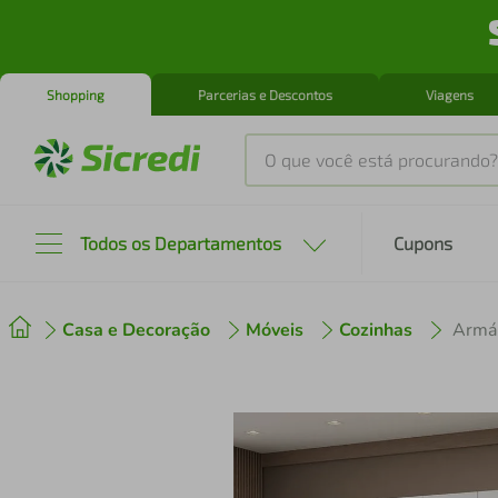
Shopping
Parcerias e Descontos
Viagens
O que você está procurando?
Produtos mais buscados
Todos os Departamentos
Cupons
tenis
1
º
Casa e Decoração
Móveis
Cozinhas
cafeteira
2
º
perfume
3
º
air fryer
4
º