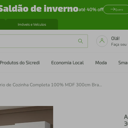
Saldão de inverno
até 40% off
Quero
Imóveis e Veículos
Olá!
Faça seu
Produtos do Sicredi
Economia Local
Moda
Sma
Armário de Cozinha Completa 100% MDF 300cm Branco Smart Madesa 03
A
3