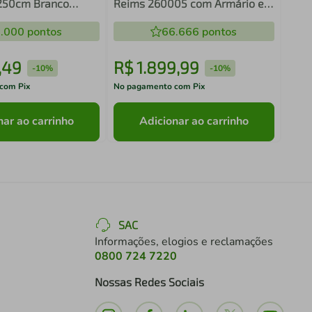
250cm Branco
Reims 260005 com Armário e
sa 01
Balcão - Branco
.000
pontos
66.666
pontos
,
49
R$
1
.
899
,
99
R$
-
10%
-
10%
com Pix
No pagamento com Pix
No pa
nar ao carrinho
Adicionar ao carrinho
SAC
Informações, elogios e reclamações
0800 724 7220
Nossas Redes Sociais