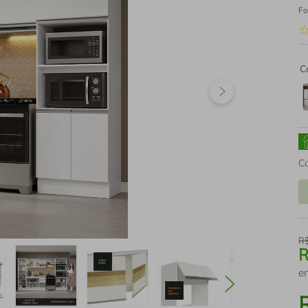
Fo
C
C
R
e