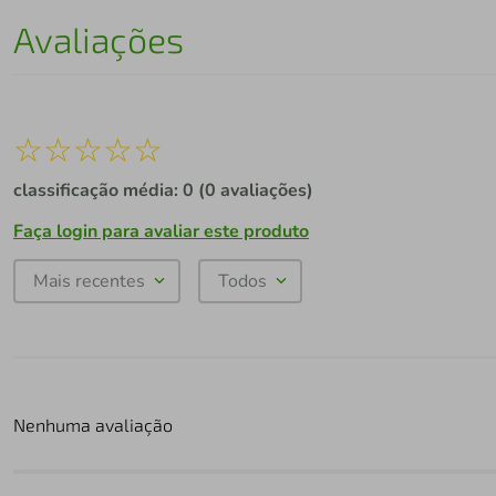
Avaliações
☆
☆
☆
☆
☆
classificação média: 0
(0 avaliações)
Faça login para avaliar este produto
Mais recentes
Todos
Nenhuma avaliação