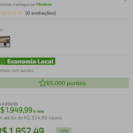
Madesa
rnecido e entregue por
☆
☆
☆
☆
☆
(0 avaliações)
or
ompre com pontos:
65.000
pontos
$
2
.
239
,
99
R$
1
.
949
,
99
à vista
m até
6
x de
R$
324
,
99
s/juros
R$
1
.
852
,
49
-
17%