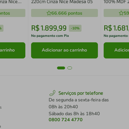
nza Nice
220cm Cinza Nice Madesa 05
100% MDF 
Smart Made
ntos
66.666
pontos
59
R$
1
.
899
,
99
R$
1
.
681
%
-
10%
No pagamento com Pix
No pagamento 
arrinho
Adicionar ao carrinho
Adicio
Serviços por telefone
De segunda a sexta-feira das
08h às 20h40
s
Sábado das 8h às 18h40
0800 724 4770
a