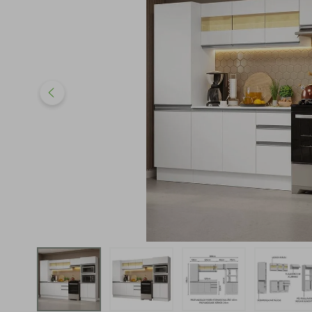
iphone
5
º