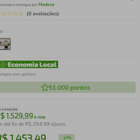
Madesa
rnecido e entregue por
☆
☆
☆
☆
☆
(0 avaliações)
or
ompre com pontos:
51.000
pontos
$
1
.
749
,
99
R$
1
.
529
,
99
à vista
m até
6
x de
R$
254
,
99
s/juros
R$
1
.
453
,
49
-
17%