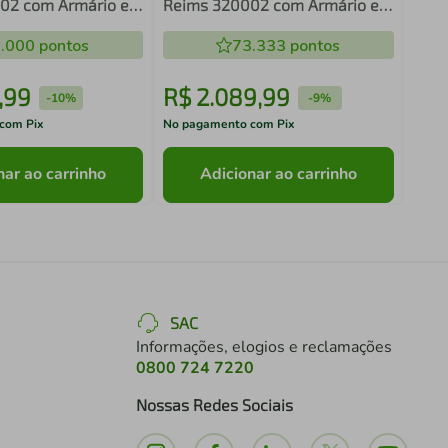
02 com Armário e
Reims 320002 com Armário e
anco
Balcão - Preto
.000
pontos
73.333
pontos
,
99
R$
2
.
089
,
99
R$
-
10%
-
9%
com Pix
No pagamento com Pix
No pa
nar ao carrinho
Adicionar ao carrinho
SAC
Informações, elogios e reclamações
0800 724 7220
Nossas Redes Sociais