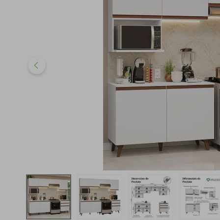
iphone
5
º