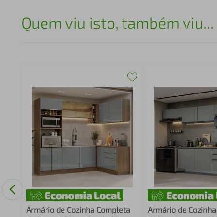
Quem viu isto, também viu...
o
m
mpo
Armário de Cozinha Completa
Armário de Cozinh