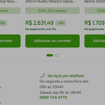
nza Nice
310cm Rustic/Branco Stella
Reims 3000
Madesa 02
Balcão - Br
ntos
92.333
pontos
60
R$
2
.
631
,
49
R$
1
.
709
-
5%
-
8%
No pagamento com Pix
No pagamento 
arrinho
Adicionar ao carrinho
Adicio
Serviços por telefone
De segunda a sexta-feira das
08h às 20h40
s
Sábado das 8h às 18h40
0800 724 4770
a