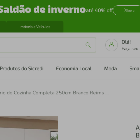
Saldão de inverno
até 40% off
Quero
Imóveis e Veículos
Olá!
Faça seu
Produtos do Sicredi
Economia Local
Moda
Sma
Armário de Cozinha Completa 250cm Branco Reims Madesa 09
A
B