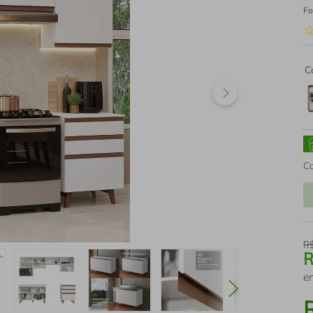
Fo
C
C
R
e