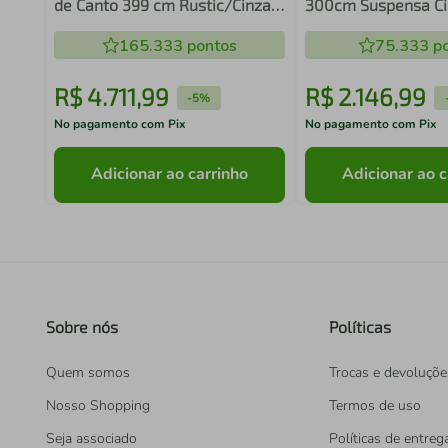
de Canto 399 cm Rustic/Cinza
300cm Suspensa Ci
Lux Madesa 01
Madesa 10
165.333
pontos
75.333
po
R$
4
.
711
,
99
R$
2
.
146
,
99
-
5%
No pagamento com Pix
No pagamento com Pix
Adicionar ao carrinho
Adicionar ao c
Sobre nós
Políticas
Quem somos
Trocas e devoluçõe
Nosso Shopping
Termos de uso
Seja associado
Políticas de entreg