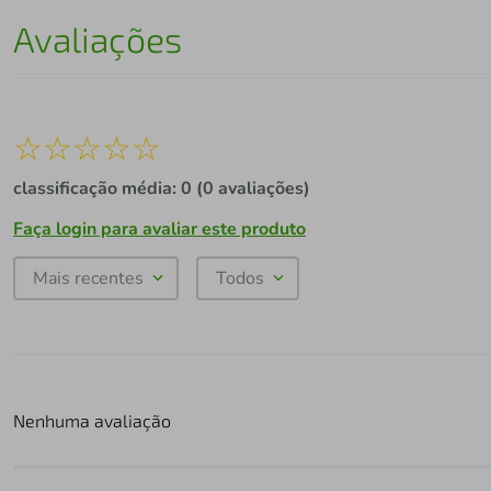
Avaliações
☆
☆
☆
☆
☆
classificação média: 0
(0 avaliações)
Faça login para avaliar este produto
Mais recentes
Todos
Nenhuma avaliação