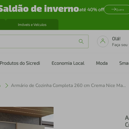
Saldão de inverno
até 40% off
Quero
Imóveis e Veículos
Olá!
Faça seu
Produtos do Sicredi
Economia Local
Moda
Sma
a
Armário de Cozinha Completa 260 cm Crema Nice Madesa 02
A
C