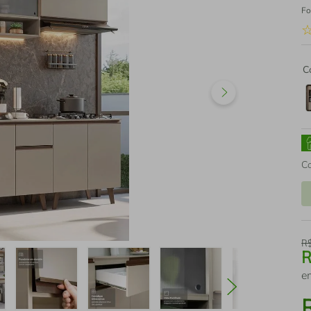
Fo
C
C
R
e