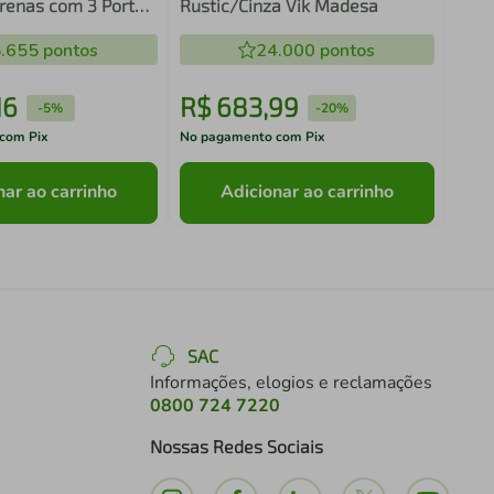
Arenas com 3 Portas
Rustic/Cinza Vik Madesa
.655
pontos
24.000
pontos
16
R$
683
,
99
R$
-
5%
-
20%
com Pix
No pagamento com Pix
No pa
nar ao carrinho
Adicionar ao carrinho
SAC
Informações, elogios e reclamações
0800 724 7220
Nossas Redes Sociais