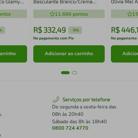
nco Glamy
Basculante Branco/Crema
Olívia Mel 
Agata Madesa
e Toalheiro
ntos
11.666
pontos
15
R$
332
,
49
R$
446
,
%
-
5%
No pagamento com Pix
No pagamento 
arrinho
Adicionar ao carrinho
Adicio
Serviços por telefone
De segunda a sexta-feira das
08h às 20h40
s
Sábado das 8h às 18h40
0800 724 4770
a