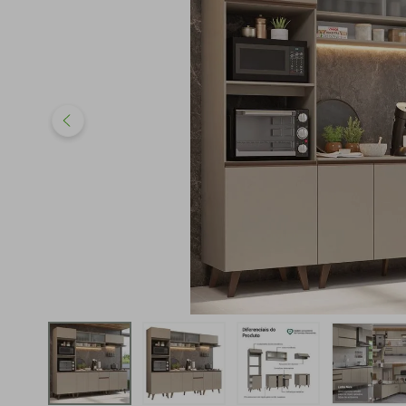
iphone
5
º