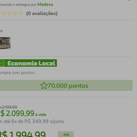
Madesa
rnecido e entregue por
☆
☆
☆
☆
☆
(0 avaliações)
or
ompre com pontos:
70.000
pontos
$
2
.
199
,
99
R$
2
.
099
,
99
à vista
m até
6
x de
R$
349
,
99
s/juros
R$
1
.
994
,
99
-
9%