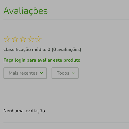
Avaliações
☆
☆
☆
☆
☆
classificação média: 0
(0 avaliações)
Faça login para avaliar este produto
Mais recentes
Todos
Nenhuma avaliação