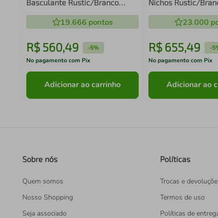
Basculante Rustic/Branco
Nichos Rustic/Bra
Stella Madesa
Madesa
19.666
pontos
23.000
po
R$
560
,
49
R$
655
,
49
-
5%
-
5
No pagamento com Pix
No pagamento com Pix
Adicionar ao carrinho
Adicionar ao c
Sobre nós
Políticas
Quem somos
Trocas e devoluçõe
Nosso Shopping
Termos de uso
Seja associado
Políticas de entreg