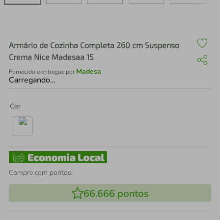
air fryer
4
º
iphone
5
º
Armário de Cozinha Completa 260 cm Suspenso
Crema Nice Madesaa 15
Madesa
Fornecido e entregue por
Carregando…
Cor
Compre com pontos:
66.666
pontos