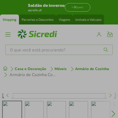
Saldão de inverno
Quero
até 40% off
Shopping
Parcerias e Descontos
Viagens
Imóveis e Veículos
O que você está procurando?
Produtos mais buscados
Casa e Decoração
Móveis
Armário de Cozinha
tenis
1
º
Armário de Cozinha Completa 260 cm Suspenso Crema Nice Madesaa 15
cafeteira
2
º
perfume
3
º